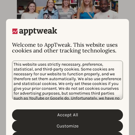
Welcome to AppTweak. This website uses
cookies and other tracking technologies.
This website uses strictly necessary, preference,
statistical, and third-party cookies. Some cookies are
necessary for our website to function properly, and we
therefore set them automatically. We also use preference
and statistical cookies. We only set these cookies if you
give your prior consent. We do not set cookies ourselves
for advertising purposes, but sometimes third parties
such as YouTube or Google do. Unfortunately, we have no
control over this, but you can choose whether to accept
them. For more information about the protection of your
personal data and the different cookies we use, please
Accept All
Cookie Policy
Privacy Policy
read our
&
. You can
customize your cookie settings and preferences by
Customize
clicking the “Customize” button.