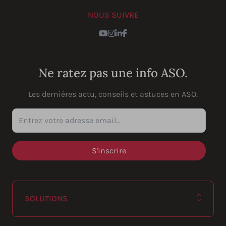
NOUS SUIVRE
YouTube
Instagram
LinkedIn
Facebook
Ne ratez pas une info ASO.
Les dernières actu, conseils et astuces en ASO.
Entrez votre adresse email...
SOLUTIONS