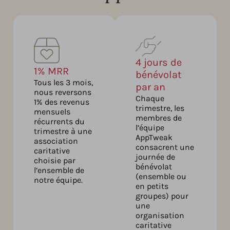
4 jours de
1% MRR
bénévolat
Tous les 3 mois,
par an
nous reversons
Chaque
1% des revenus
trimestre, les
mensuels
membres de
récurrents du
l’équipe
trimestre à une
AppTweak
association
consacrent une
caritative
journée de
choisie par
bénévolat
l’ensemble de
(ensemble ou
notre équipe.
en petits
groupes) pour
une
organisation
caritative