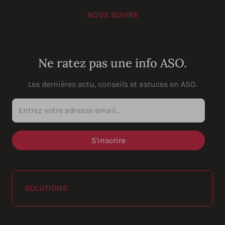
NOUS SUIVRE
YouTube
Instagram
LinkedIn
Facebook
Ne ratez pas une info ASO.
Les dernières actu, conseils et astuces en ASO.
Entrez votre adresse email...
SOLUTIONS