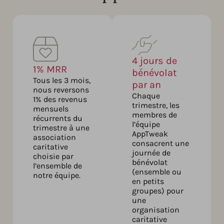
4 jours de
1% MRR
bénévolat
Tous les 3 mois,
par an
nous reversons
Chaque
1% des revenus
trimestre, les
mensuels
membres de
récurrents du
l’équipe
trimestre à une
AppTweak
association
consacrent une
caritative
journée de
choisie par
bénévolat
l’ensemble de
(ensemble ou
notre équipe.
en petits
groupes) pour
une
organisation
caritative