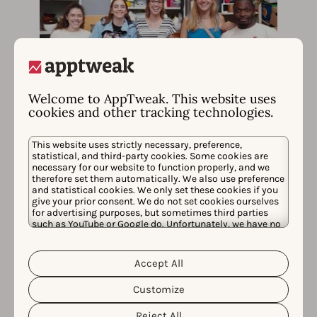
Welcome to AppTweak. This website uses
cookies and other tracking technologies.
This website uses strictly necessary, preference,
statistical, and third-party cookies. Some cookies are
necessary for our website to function properly, and we
therefore set them automatically. We also use preference
and statistical cookies. We only set these cookies if you
give your prior consent. We do not set cookies ourselves
for advertising purposes, but sometimes third parties
such as YouTube or Google do. Unfortunately, we have no
control over this, but you can choose whether to accept
them. For more information about the protection of your
personal data and the different cookies we use, please
Accept All
Cookie Policy
Privacy Policy
read our
&
. You can
customize your cookie settings and preferences by
Customize
clicking the “Customize” button.
Reject All