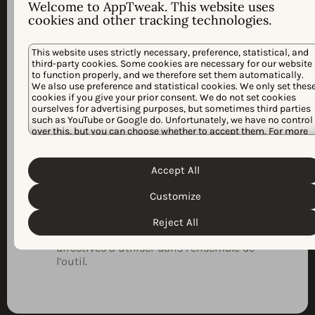
Welcome to AppTweak. This website uses
cookies and other tracking technologies.
This website uses strictly necessary, preference, statistical, and
third-party cookies. Some cookies are necessary for our website
to function properly, and we therefore set them automatically.
Application monopage basée sur
We also use preference and statistical cookies. We only set thes
React/Redux/Redux-sagas, écrite en
cookies if you give your prior consent. We do not set cookies
ourselves for advertising purposes, but sometimes third parties
TypeScript avec les outils standard
such as YouTube or Google do. Unfortunately, we have no control
(Webpack, Babel, ES6, ESLint et Prettier).
over this, but you can choose whether to accept them. For more
information about the protection of your personal data and the
Le front-end consomme une API REST
Cookie Policy
different cookies we use, please read our
construite sur Ruby on Rails.
Privacy Policy
&
. You can customize your cookie settings and
Accept All
preferences by clicking the “Customize” button.
Solide pipeline CI/CD utilisant concourse
Customize
et des images Docker.
Système de conception interne
Reject All
fournissant des composants UI et des
directives à utiliser dans l’ensemble de
l’outil.