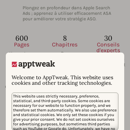
Plongez en profondeur dans Apple Search
Ads ; apprenez à utiliser efficacement ASA
pour améliorer votre stratégie ASO.
600
8
30
Pages
Chapitres
Conseils
d'experts
Un contenu
Des
convaincant,
discussions
Des conseils de
perspicace et
approfondies,
premier ordre et
facile à lire qui
détaillées et à
des meilleures
ajoutera de la
jour sur tous
pratiques
Welcome to AppTweak. This website uses
valeur à votre
les sujets
d’experts en
cookies and other tracking technologies.
compréhension
majeurs liés à
ASO.
de l’ASO.
l’ASO.
This website uses strictly necessary, preference,
statistical, and third-party cookies. Some cookies are
necessary for our website to function properly, and we
therefore set them automatically. We also use preference
35
20+
and statistical cookies. We only set these cookies if you
give your prior consent. We do not set cookies ourselves
Données/Études
Contributeurs
for advertising purposes, but sometimes third parties
de cas
such as YouTube or Google do. Unfortunately, we have no
Contributions