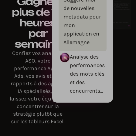
Gagnez
de nouvelles
plus de 10
metadata pour
heures
mon
par
application en
semaine
Allemagne
Confiez vos analyses
Analyse des
ASO, votre
performances
performance Apple
des mots-clés
Ads, vos avis et vos
et des
rapports à des agents
concurrents...
IA spécialisés, et
laissez votre équipe se
concentrer sur la
stratégie plutôt que
sur les tableurs Excel.