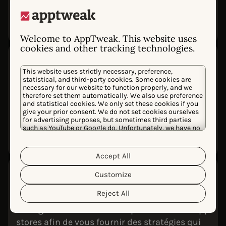
fournir des insights adaptés à vos campagnes,
mots-clés, avis et indicateurs de performance.
Welcome to AppTweak. This website uses
cookies and other tracking technologies.
Le plus grand jeu de
données
This website uses strictly necessary, preference,
statistical, and third-party cookies. Some cookies are
Alimenté par plus de 500 M de points de
necessary for our website to function properly, and we
données issus de plus de 10 ans de données de
therefore set them automatically. We also use preference
and statistical cookies. We only set these cookies if you
performance sur l’App Store dans plus de 100
give your prior consent. We do not set cookies ourselves
for advertising purposes, but sometimes third parties
pays. Nos agents IA s’appuient sur le jeu de
such as YouTube or Google do. Unfortunately, we have no
données le plus robuste du secteur.
control over this, but you can choose whether to accept
them. For more information about the protection of your
personal data and the different cookies we use, please
Accept All
Cookie Policy
Privacy Policy
read our
&
. You can
customize your cookie settings and preferences by
App Store Intelligence
Customize
clicking the “Customize” button.
Entraînée sur les modèles propriétaires
Reject All
d’AppTweak, l’Intelligence Artificielle derrière
nos agents modélise le comportement des app
stores afin de vous fournir des stratégies qui