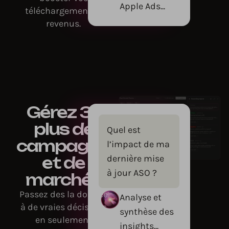
Apple Ads...
téléchargement et
revenus.
Gérez 3x
plus de
Quel est
campagnes
l’impact de ma
dernière mise
et de
à jour ASO ?
marchés
Passez des la donnée
Analyse et
à de vraies décisions
synthèse des
en seulement
insights...