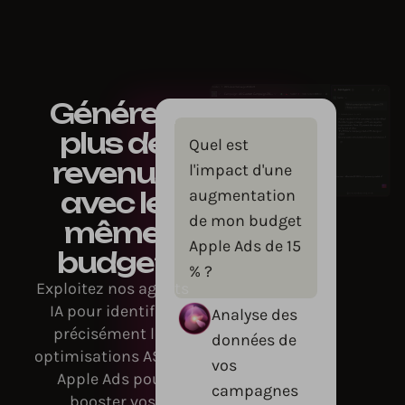
Générez
plus de
Quel est
revenus
l'impact d'une
augmentation
avec le
de mon budget
même
Apple Ads de 15
budget
% ?
Exploitez nos agents
IA pour identifier
Analyse des
précisément les
données de
optimisations ASO et
vos
Apple Ads pour
campagnes
booster vos