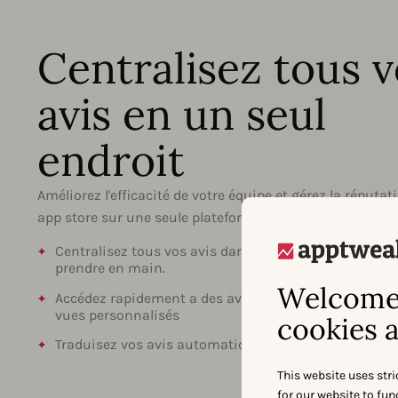
Centralisez tous v
avis en un seul
endroit
Améliorez l'efficacité de votre équipe et gérez la réputat
app store sur une seule plateforme.
Centralisez tous vos avis dans une interface intuitive
prendre en main.
Welcome 
Accédez rapidement a des avis segmentés par des filt
vues personnalisés
cookies a
Traduisez vos avis automatiquement en quelques s
This website uses stri
for our website to fu