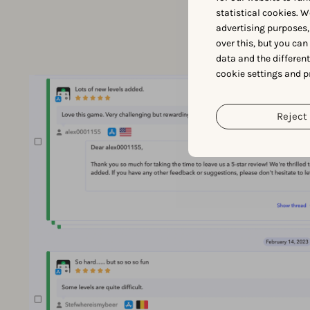
statistical cookies. W
advertising purposes,
over this, but you ca
data and the differen
cookie settings and p
Reject 