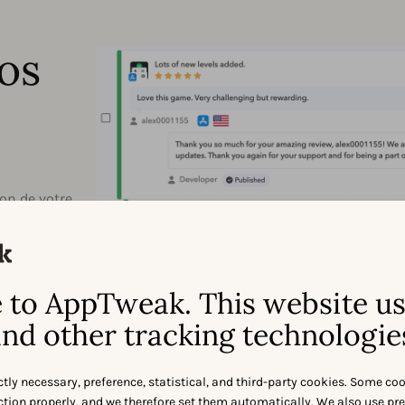
os
ion de votre
 et facile à
to AppTweak. This website u
res et des
nd other tracking technologie
econdes
ctly necessary, preference, statistical, and third-party cookies. Some co
nction properly, and we therefore set them automatically. We also use pr