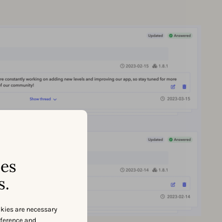
ses
s.
okies are necessary
eference and