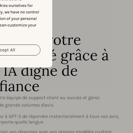
okies ourselves for
y, we have no control
ion of your personal
 can customize your
imisez votre
ductivité grâce à
cept All
 IA digne de
fiance
tre équipe de support client au succès et gérez
de grands volumes d'avis.
 à GPT-5 de répondre instantanément à tous vos avis,
mporte quelle langue
sez vos réponses avec vos propres modèles custom