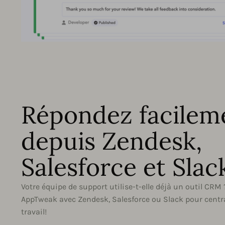
Répondez facilem
depuis Zendesk,
Salesforce et Slac
Votre équipe de support utilise-t-elle déjà un outil CRM 
AppTweak avec Zendesk, Salesforce ou Slack pour centra
travail!