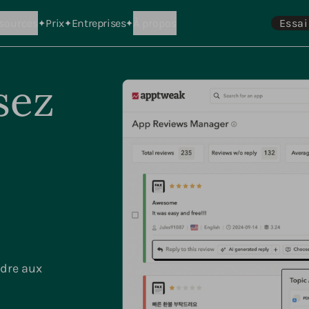
sources
Prix
Entreprises
À propos
Essai
sez
ndre aux