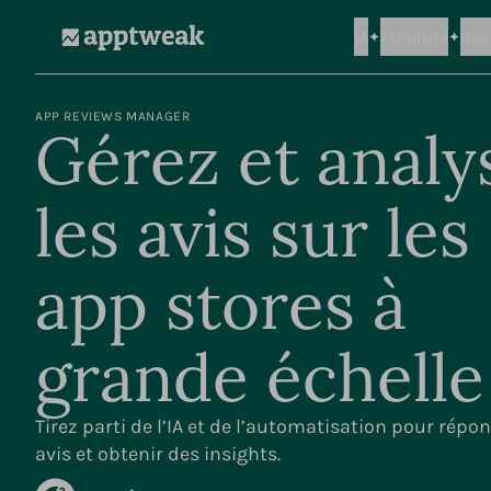
IA
Produits
Res
AppTweak
APP REVIEWS MANAGER
Gérez et analy
les avis sur les
app stores à
grande échelle
Tirez parti de l’IA et de l’automatisation pour répo
avis et obtenir des insights.