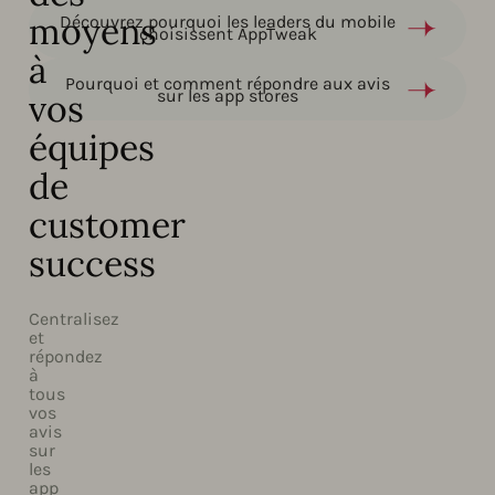
moyens
Découvrez pourquoi les leaders du mobile
choisissent AppTweak
à
Pourquoi et comment répondre aux avis
sur les app stores
vos
équipes
de
customer
success
Centralisez
et
répondez
à
tous
vos
avis
sur
les
app