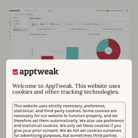
Welcome to AppTweak. This website uses
cookies and other tracking technologies.
Analysez l'impact de votre
support client
This website uses strictly necessary, preference,
statistical, and third-party cookies. Some cookies are
Donnez à votre équipe les moyens de gérer
necessary for our website to function properly, and we
efficacement la réputation de votre app store grâce à
therefore set them automatically. We also use preference
and statistical cookies. We only set these cookies if you
des informations avancées et des KPI
give your prior consent. We do not set cookies ourselves
for advertising purposes, but sometimes third parties