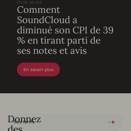
ÉTUDE DE CAS
Comment
SoundCloud a
diminué son CPI de 39
% en tirant parti de
ses notes et avis
En savoir plus
Donnez
Nos tarifs
des