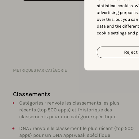
statistical cookies. W
advertising purposes,
over this, but you ca
data and the differen
cookie settings and p
Reject 
MÉTRIQUES PAR CATÉGORIE
Classements
Catégories : renvoie les classements les plus
récents (top 500 apps) et l'historique des
classements pour une catégorie spécifique.
DNA : renvoie le classement le plus récent (top 500
apps) pour un DNA AppTweak spécifique