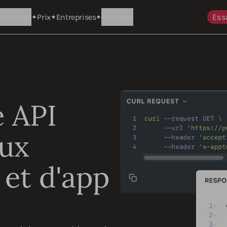
ssources
Prix
Entreprises
À propos
Ess
e API
aux
et d'app