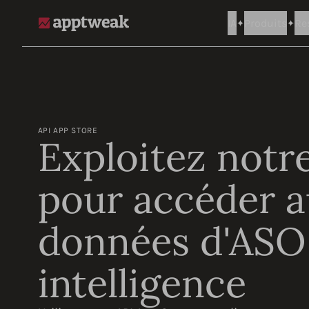
IA
Produits
Re
AppTweak
API APP STORE
Exploitez notr
pour accéder 
données d'ASO 
intelligence