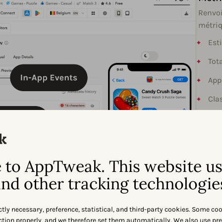
Renvoi
métriq
Est
Tot
App
Cla
Métad
to AppTweak. This website u
nd other tracking technologie
Cont
ctly necessary, preference, statistical, and third-party cookies. Some co
nction properly, and we therefore set them automatically. We also use pr