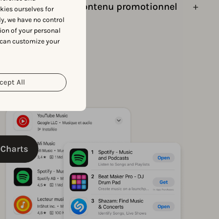
ements in-app et contenu promotionnel
okies ourselves for
y, we have no control
ion of your personal
 can customize your
cept All