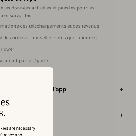
e les données actuelles et passées pour les
ues suivantes :
imations des téléchargements et des revenus
al des notes et nouvelles notes quotidiennes
 Power
ssement par catégorie
onnées et avis de l'app
ses
s.
enu mis en avant
okies are necessary
eference and