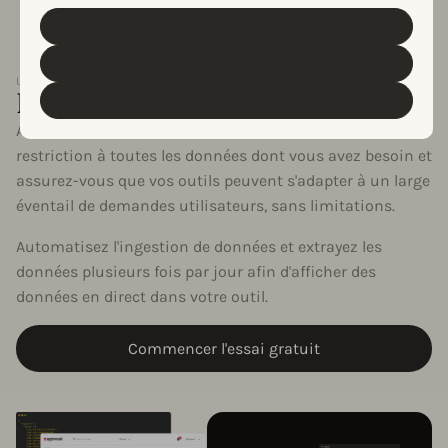
them. For more information about the protection of your
personal data and the different cookies we use, please
Accept All
Cookie Policy
Privacy Policy
read our
&
. You can
customize your cookie settings and preferences by
Customize
clicking the “Customize” button.
UNE FLEXIBILITÉ TOTALE
Insights en temps réel
Reject All
Avec un forfait API illimité, bénéficiez d'un accès sans
restriction à toutes les données dont vous avez besoin et
assurez-vous que vos outils peuvent s'adapter à un large
éventail de demandes utilisateurs, sans limitations.
Automatisez l'ingestion de données et extrayez les
données plusieurs fois par jour afin d'afficher des
données en direct dans votre outil.
Commencer l'essai gratuit