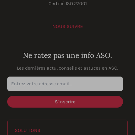
Certifié ISO 27001
NOUS SUIVRE
YouTube
Instagram
LinkedIn
Facebook
Ne ratez pas une info ASO.
Les dernières actu, conseils et astuces en ASO.
Entrez votre adresse email...
SOLUTIONS