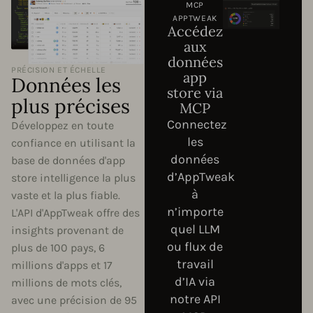
MCP
APPTWEAK
Accédez
aux
données
PRÉCISION ET ÉCHELLE
app
Données les
store via
plus précises
MCP
Connectez
Développez en toute
les
confiance en utilisant la
données
base de données d'app
d’AppTweak
store intelligence la plus
à
vaste et la plus fiable.
n’importe
L'API d'AppTweak offre des
quel LLM
insights provenant de
ou flux de
plus de 100 pays, 6
travail
millions d'apps et 17
d’IA via
millions de mots clés,
notre API
avec une précision de 95