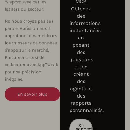
MCP.
% approuvée par les
Obtenez
leaders du secteur.
des
Ne nous croyez pas sur
informations
parole. Après un audit
instantanées
approfondi des meilleurs
en
fournisseurs de données
posant
d'apps sur le marché,
des
Phiture a choisi de
questions
collaborer avec AppTweak
ou en
pour sa précision
créant
inégalée.
des
agents et
En savoir plus
des
rapports
personnalisés.
Se
connecter