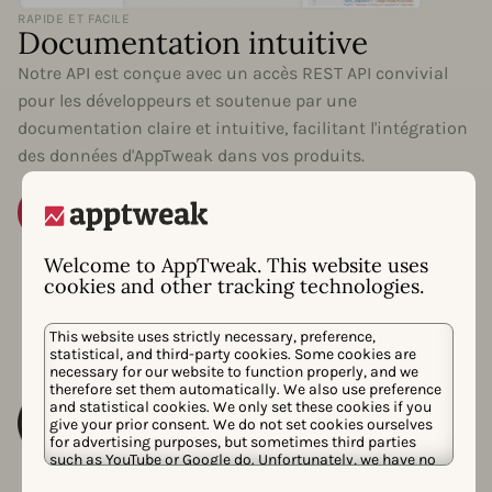
RAPIDE ET FACILE
Documentation intuitive
Notre API est conçue avec un accès REST API convivial
pour les développeurs et soutenue par une
documentation claire et intuitive, facilitant l'intégration
des données d'AppTweak dans vos produits.
Consulter la documentation
Welcome to AppTweak. This website uses
cookies and other tracking technologies.
This website uses strictly necessary, preference,
statistical, and third-party cookies. Some cookies are
necessary for our website to function properly, and we
therefore set them automatically. We also use preference
and statistical cookies. We only set these cookies if you
give your prior consent. We do not set cookies ourselves
for advertising purposes, but sometimes third parties
such as YouTube or Google do. Unfortunately, we have no
control over this, but you can choose whether to accept