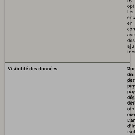
IA
opt
les
enc
en
con
ave
des
aju
inc
Dis
Dis
Visibilité des données
Do
Vu
de
uni
per
des
pay
ten
uni
pay
déc
org
des
CP
ten
et
org
con
L’
a
d’i
iso