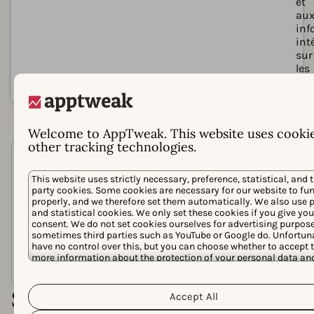
et
au
inf
int
sur
les
per
Welcome to AppTweak. This website uses cooki
other tracking technologies.
This website uses strictly necessary, preference, statistical, and t
party cookies. Some cookies are necessary for our website to fu
properly, and we therefore set them automatically. We also use 
and statistical cookies. We only set these cookies if you give you
consent. We do not set cookies ourselves for advertising purpose
sometimes third parties such as YouTube or Google do. Unfortuna
have no control over this, but you can choose whether to accept 
more information about the protection of your personal data an
Cookie Policy
Priv
different cookies we use, please read our
&
Policy
. You can customize your cookie settings and preferences
clicking the “Customize” button.
Surpassez vos concurrents avec
Accept All