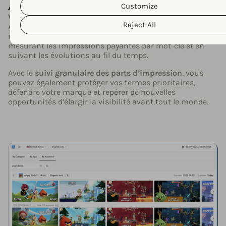
Ad Intelligence
Customize
Voyez exactement comment vos rivaux gèrent les Apple
Reject All
Ads sur n’importe quel marché
en espionnant tous les
mots-clés payants sur lesquels ils apparaissent, en
mesurant les impressions payantes par mot-clé et en
suivant les évolutions au fil du temps.
Avec le
suivi granulaire des parts d’impression
, vous
pouvez également protéger vos termes prioritaires,
défendre votre marque et repérer de nouvelles
opportunités d’élargir la visibilité avant tout le monde.