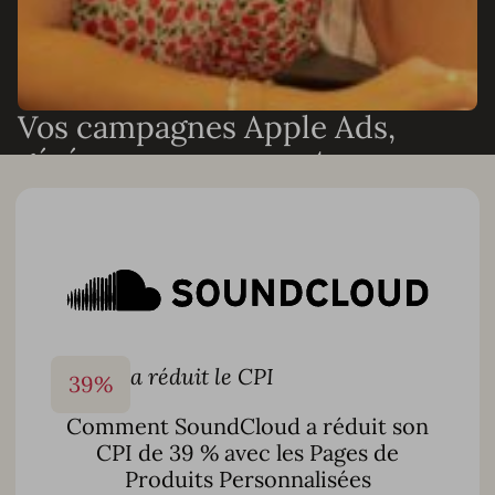
Vos campagnes Apple Ads,
gérées par nos experts
Besoin de résultats sans augmenter les effectifs ? Nos
spécialistes Apple Ads et ASO peuvent gérer vos
campagnes de bout en bout ou travailler aux côtés de
votre équipe pour accélérer la croissance. Nous pouvons
gérer :
Gestion complète des campagnes Apple Ads
Découverte et optimisation de mots-clés
a réduit le CPI
39
%
Configuration d’automatisation personnalisée et
surveillance du Smart Bidding
Comment SoundCloud a réduit son
CPI de 39 % avec les Pages de
Création de Pages de Produits Personnalisées et tests
créatifs
Produits Personnalisées