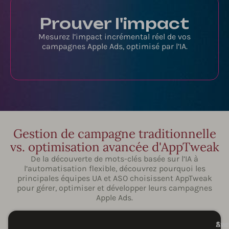
Prouver l'impact
Mesurez l’impact incrémental réel de vos
campagnes Apple Ads, optimisé par l’IA.
Gestion de campagne traditionnelle
vs. optimisation avancée d'AppTweak
De la découverte de mots-clés basée sur l’IA à
l’automatisation flexible, découvrez pourquoi les
principales équipes UA et ASO choisissent AppTweak
pour gérer, optimiser et développer leurs campagnes
Apple Ads.
Sa
Ave