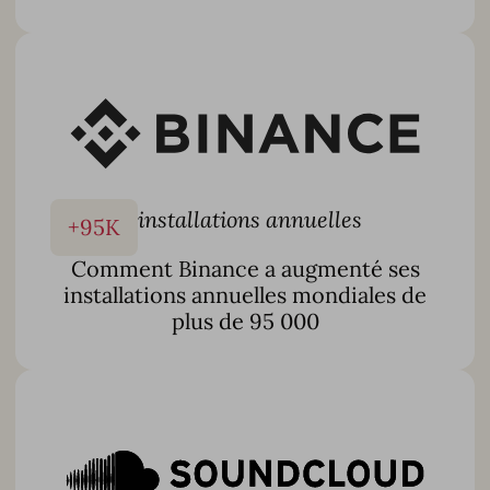
Rapports mensuels et analyse des performances
Et plus encore
Avec plus de 10 ans d’expertise dans l’App Store et des
équipes dédiées dans plus de 7 Pays, nous combinons la
technologie avancée d’AppTweak avec une exécution
pratique pour obtenir des résultats mesurables plus
rapidement – afin que vous puissiez
vous concentrer sur
la stratégie pendant que nous nous occupons du reste
.
installations annuelles
+
95
K
Comment Binance a augmenté ses
En savoir plus
installations annuelles mondiales de
plus de 95 000