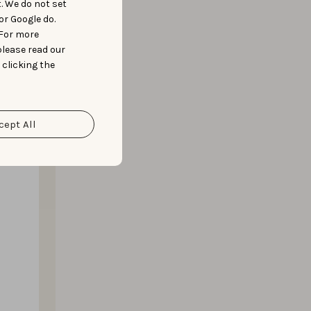
t. We do not set
or Google do.
 For more
please read our
 clicking the
cept All