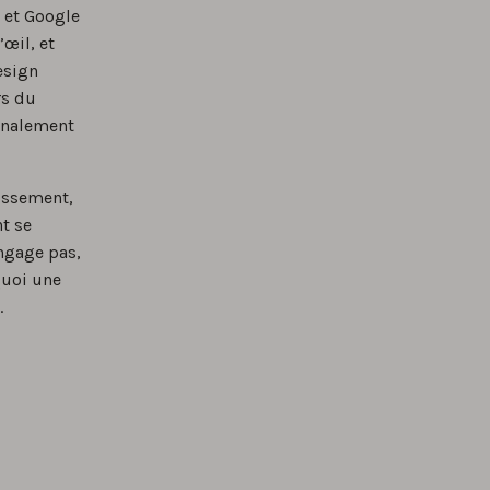
e et Google
’œil, et
design
rs du
finalement
tissement,
t se
engage pas,
quoi une
.