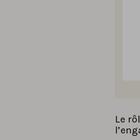
Le rô
l’eng