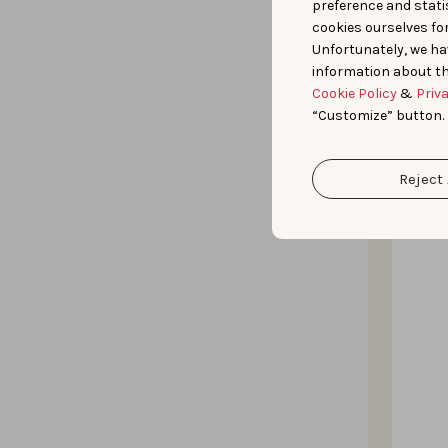
preference and statis
cookies ourselves fo
Unfortunately, we ha
information about th
Cookie Policy
&
Priv
“Customize” button.
Reject 