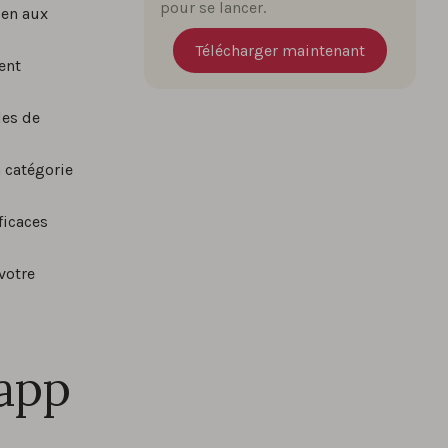
pour se lancer.
ien aux
Télécharger maintenant
ent
les de
a catégorie
ficaces
votre
 app