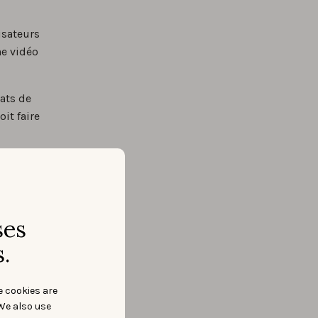
isateurs
ne vidéo
tats de
oit faire
ses
.
e cookies are
We also use