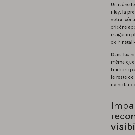
Un icône fo
Play, la pr
votre icône
d’icône ap
magasin pl
de l’install
Dans les ni
même quelq
traduire pa
le reste d
icône faib
Impac
recon
visibi