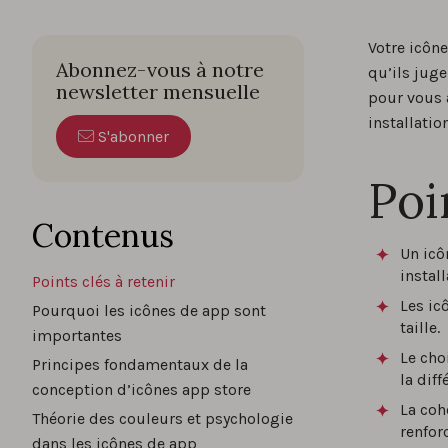
Votre icône
Abonnez-vous à notre
qu’ils jug
newsletter mensuelle
pour vous a
installatio
S'abonner
Poi
Contenus
Un icô
instal
Points clés à retenir
Les ic
Pourquoi les icônes de app sont
taille.
importantes
Le cho
Principes fondamentaux de la
la diff
conception d’icônes app store
La coh
Théorie des couleurs et psychologie
renfor
dans les icônes de app