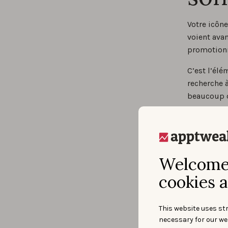
Votre icône
voient avan
promotionn
C’est l’él
recherche à
beaucoup d
Welcome 
cookies a
This website uses str
necessary for our we