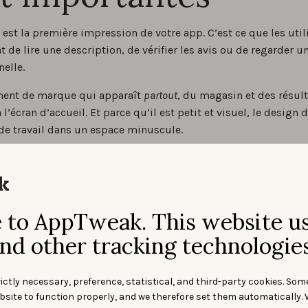
 est la première impression de votre app. C’est ce que les util
t de lire une description, de vérifier les avis ou de regarder u
elle.
ément de marque qui apparaît
partout
, du magasin et des résul
 l’écran d’accueil. Et parce qu’il est petit et visuel, le design d
e travail dans un espace minuscule.
to AppTweak. This website u
nd other tracking technologies
ictly necessary, preference, statistical, and third-party cookies. Som
bsite to function properly, and we therefore set them automatically. 