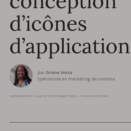
conception
d’icônes
d’application
par
Oriane Ineza
Spécialiste en marketing de contenu
DERNIÈRE MISE À JOUR LE
11 SEPTEMBRE 2025
—
29 MIN DE LECTURE