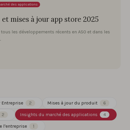
marché des applications
 et mises à jour app store 2025
 tous les développements récents en ASO et dans les
.
 Entreprise
2
Mises à jour du produit
6
2
Insights du marché des applications
4
 l'entreprise
1