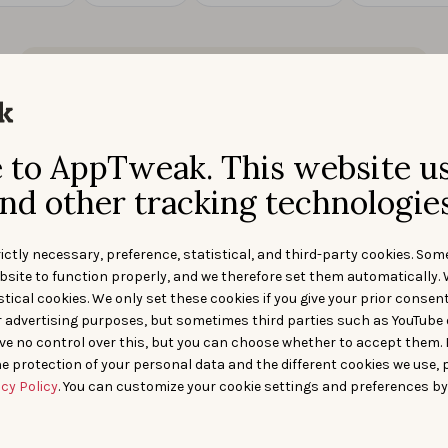
to AppTweak. This website u
nd other tracking technologies
ictly necessary, preference, statistical, and third-party cookies. Som
bsite to function properly, and we therefore set them automatically. 
Insights du marché des applications
tical cookies. We only set these cookies if you give your prior consen
20 JUIN 2025
r advertising purposes, but sometimes third parties such as YouTube 
Apple WWDC 2025 : à quoi
ve no control over this, but you can choose whether to accept them.
s’attendre pour l’ASO dans les
e protection of your personal data and the different cookies we use, 
prochains mois
acy Policy
. You can customize your cookie settings and preferences by
Praticiens ASO, voici vos principales conclusions