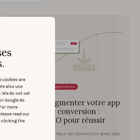
ses
.
e cookies are
We also use
Insights du marché des applications
t. We do not set
7 AVRIL 2025
or Google do.
Comment augmenter votre app
 For more
store taux de conversion :
please read our
stratégies ASO pour réussir
 clicking the
Améliorez votre app taux de conversion avec des