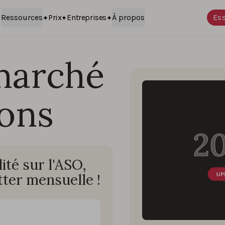
Ressources
Prix
Entreprises
À propos
Ess
marché
ions
té sur l'ASO,
ter mensuelle !