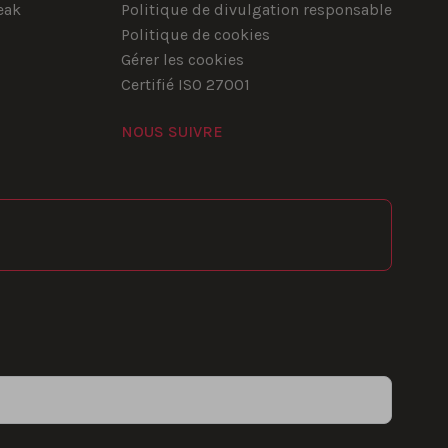
eak
Politique de divulgation responsable
Politique de cookies
Gérer les cookies
Certifié ISO 27001
NOUS SUIVRE
YouTube
Instagram
LinkedIn
Facebook