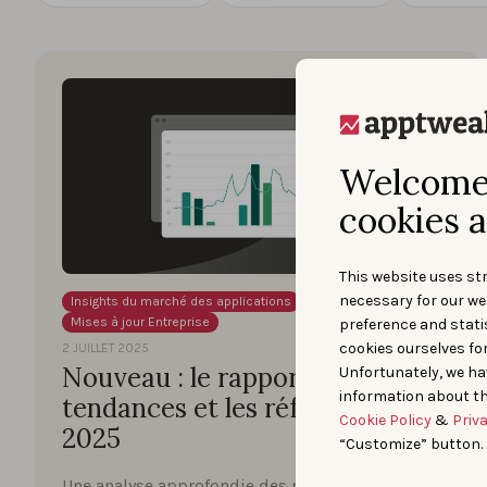
Welcome 
cookies a
This website uses str
necessary for our we
Insights du marché des applications
Mises à jour Entreprise
preference and statis
cookies ourselves fo
2 JUILLET 2025
Nouveau : le rapport sur les
Unfortunately, we ha
information about th
tendances et les références ASO
Cookie Policy
&
Priv
2025
“Customize” button.
Une analyse approfondie des meilleures