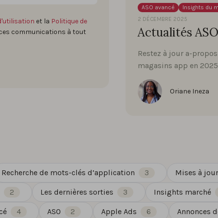
ASO avancé
Insights du 
2 DÉCEMBRE 2025
'utilisation
et la
Politique de
Actualités ASO
 ces communications à tout
Restez à jour a-propos
magasins app en 2025
Oriane Ineza
Recherche de mots-clés d’application
3
Mises à jour
2
Les dernières sorties
3
Insights marché
cé
4
ASO
2
Apple Ads
6
Annonces de