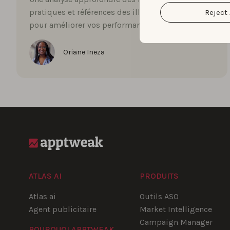
pratiques et références des illimitées et jeux
Reject 
pour améliorer vos performances app.
Oriane Ineza
ATLAS AI
PRODUITS
Atlas ai
Outils ASO
Agent publicitaire
Market Intelligence
Campaign Manager
POURQUOI APPTWEAK