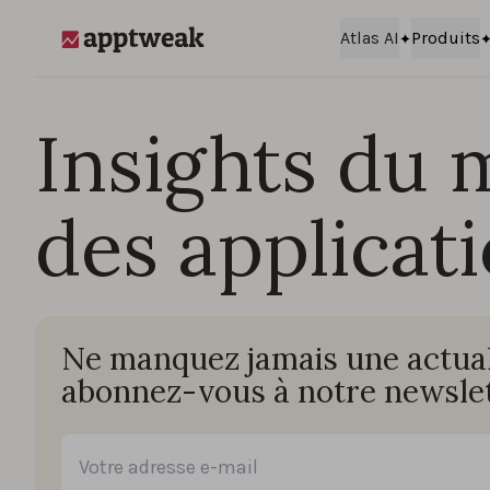
Passer au contenu
Atlas AI
Produits
AppTweak
Insights du 
des applicat
Ne manquez jamais une actuali
abonnez-vous à notre newslet