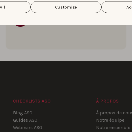
du WWDC 2025 de Apple
All
Customize
Ac
Simon Thillay
CHECKLISTS ASO
À PROPOS
Blog ASO
À propos de nou
Guides ASO
Notre équipe
Webinars ASO
Notre ensemble 