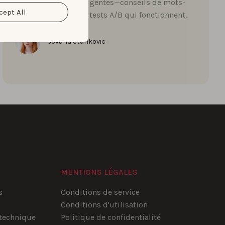
tactiques ASO intelligentes—conseils de mots-
cept All
clés, visuels, avis et tests A/B qui fonctionnent.
Jovana Stankovic
MENTIONS LÉGALES
s
Conditions de service
Conditions d'utilisation
technique
Politique de confidentialité