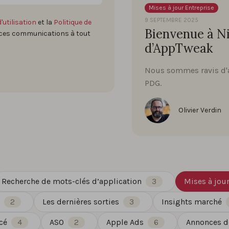
Mises à jour Entreprise
9 SEPTEMBRE 2025
'utilisation
et la
Politique de
Bienvenue à N
 ces communications à tout
d’AppTweak
Nous sommes ravis d'a
PDG.
Olivier Verdin
Recherche de mots-clés d’application
3
Mises à jour
2
Les dernières sorties
3
Insights marché
cé
4
ASO
2
Apple Ads
6
Annonces de