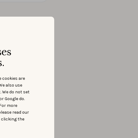
ses
.
e cookies are
We also use
t. We do not set
or Google do.
 For more
please read our
 clicking the