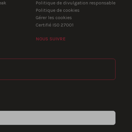
eak
Politique de divulgation responsable
Politique de cookies
Gérer les cookies
Certifié ISO 27001
NOUS SUIVRE
YouTube
Instagram
LinkedIn
Facebook