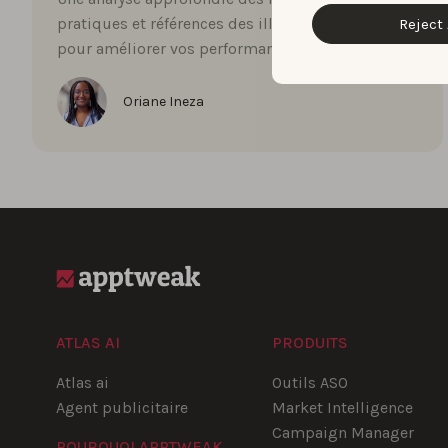
pratiques et références des illimitées et jeux
Reject 
pour améliorer vos performances app.
Oriane Ineza
ATLAS AI
PRODUITS
Atlas ai
Outils ASO
Agent publicitaire
Market Intelligence
Campaign Manager
POURQUOI APPTWEAK