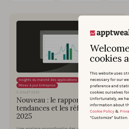
Welcome 
cookies a
This website uses str
necessary for our we
Insights du marché des applications
Mises à jour Entreprise
preference and statis
cookies ourselves fo
2 JUILLET 2025
Nouveau : le rapport sur les
Unfortunately, we ha
information about th
tendances et les références ASO
Cookie Policy
&
Priv
2025
“Customize” button.
Une analyse approfondie des meilleures