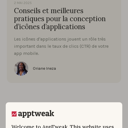
2 MAI 2025
Conseils et meilleures
pratiques pour la conception
d’icônes d’applications
Les icônes d'applications jouent un rôle très
important dans le taux de clics (CTR) de votre
app mobile.
Oriane Ineza
Welcome to AppTweak. This website uses