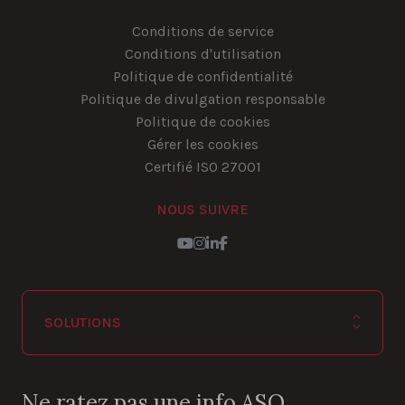
Conditions de service
Conditions d'utilisation
Politique de confidentialité
Politique de divulgation responsable
Politique de cookies
Gérer les cookies
Certifié ISO 27001
NOUS SUIVRE
YouTube
Instagram
LinkedIn
Facebook
SOLUTIONS
Ne ratez pas une info ASO.