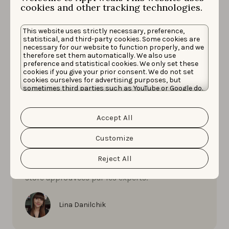
cookies and other tracking technologies.
This website uses strictly necessary, preference,
statistical, and third-party cookies. Some cookies are
necessary for our website to function properly, and we
therefore set them automatically. We also use
preference and statistical cookies. We only set these
cookies if you give your prior consent. We do not set
Start ASO
cookies ourselves for advertising purposes, but
sometimes third parties such as YouTube or Google do.
9 AVRIL 2025
Unfortunately, we have no control over this, but you
Comment optimiser vos
can choose whether to accept them. For more
captures d’écran app :
information about the protection of your personal
Accept All
data and the different cookies we use, please read our
meilleures pratiques
Cookie Policy
&
Privacy Policy
. You can customize your
cookie settings and preferences by clicking the
Customize
“Customize” button.
Boostez le succès de votre app avec les
Reject All
meilleures pratiques de captures d'écran app
store approuvées par les experts.
Lina Danilchik