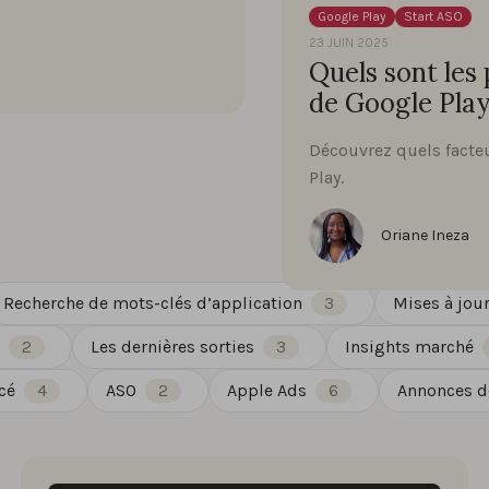
Google Play
Start ASO
23 JUIN 2025
Quels sont les
de Google Play
Découvrez quels facteu
Play.
Oriane Ineza
Recherche de mots-clés d’application
3
Mises à jour
2
Les dernières sorties
3
Insights marché
cé
4
ASO
2
Apple Ads
6
Annonces de