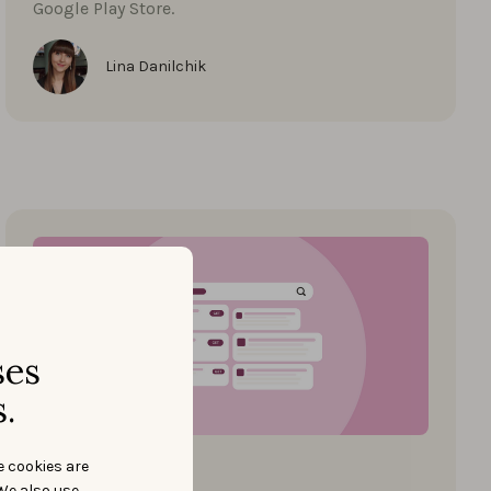
Google Play Store.
Lina Danilchik
ses
.
Start ASO
e cookies are
We also use
31 MARS 2025