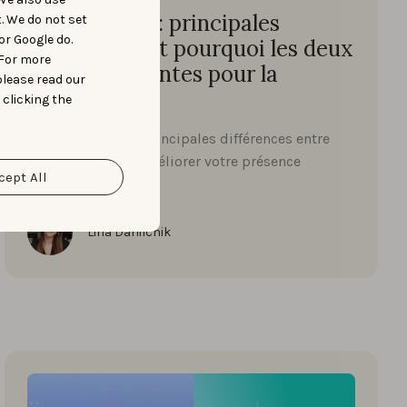
ASO vs. SEO : principales
t. We do not set
or Google do.
différences et pourquoi les deux
 For more
sont importantes pour la
please read our
croissance
 clicking the
Plongez dans les principales différences entre
ASO et SEO pour améliorer votre présence
cept All
numérique.
Lina Danilchik