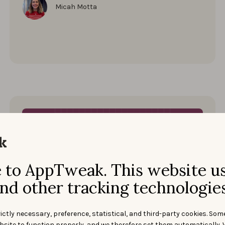
Micah Motta
to AppTweak. This website u
nd other tracking technologies
Start ASO
ictly necessary, preference, statistical, and third-party cookies. Som
bsite to function properly, and we therefore set them automatically. 
9 AVRIL 2025