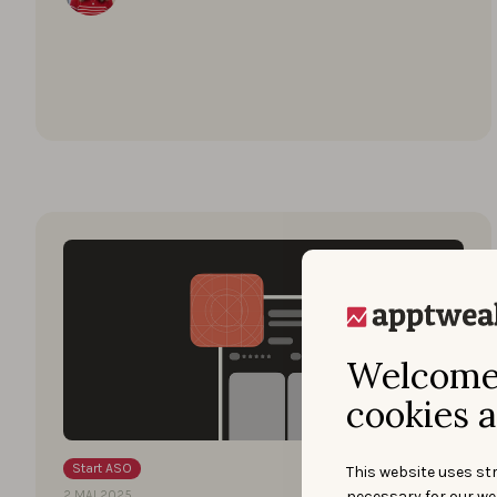
Welcome 
cookies a
Start ASO
This website uses str
necessary for our we
2 MAI 2025