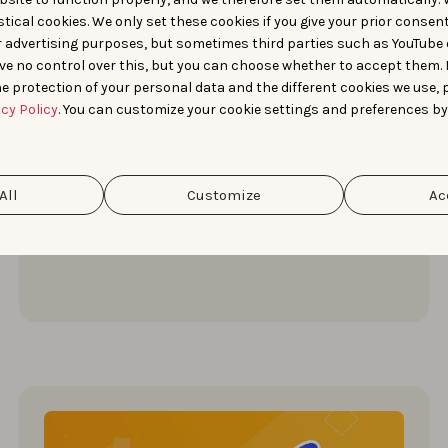
Comment optimiser vos
tical cookies. We only set these cookies if you give your prior consen
r advertising purposes, but sometimes third parties such as YouTube 
captures d’écran app :
ve no control over this, but you can choose whether to accept them.
meilleures pratiques
e protection of your personal data and the different cookies we use, 
acy Policy
. You can customize your cookie settings and preferences by
Boostez le succès de votre app avec les
meilleures pratiques de captures d'écran app
store approuvées par les experts.
All
Customize
Ac
Lina Danilchik