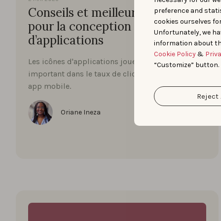
Conseils et meilleures pratiques
preference and statis
cookies ourselves fo
pour la conception d’icônes
Unfortunately, we ha
d’applications
information about th
Cookie Policy
&
Priv
Les icônes d'applications jouent un rôle très
“Customize” button.
important dans le taux de clics (CTR) de votre
app mobile.
Reject 
Oriane Ineza