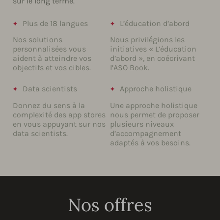
sur le long terme.
Plus de 18 langues
L’éducation d’abord
Nos solutions
Nous privilégions les
personnalisées vous
initiatives « L’éducation
aident à atteindre vos
d’abord », en coécrivant
objectifs et vos cibles.
l’ASO Book.
Data scientists
Approche holistique
Donnez du sens à la
Une approche holistique
complexité des app stores
nous permet de proposer
en vous appuyant sur nos
plusieurs niveaux
data scientists.
d’accompagnement
adaptés à vos besoins.
Nos offres