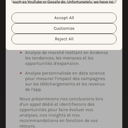
such as YouTube or Google do. Unfortunately, we have no
de vos besoins & de votre budget.
control over this, but you can choose whether to accept
Certaines de nos analyses personnalisées
them. For more information about the protection of your
ont inclus :
personal data and the different cookies we use, please
Accept All
Cookie Policy
Privacy Policy
read our
&
. You can
customize your cookie settings and preferences by
Estimation des installations
Customize
clicking the “Customize” button.
cannibalisées par les campagnes Apple
Ads & de l’efficacité des campagnes de
Reject All
défense de marque.
Analyse de marché mettant en évidence
les tendances, les menaces et les
opportunités d’expansion.
Analyse personnalisée en data science
pour mesurer l’impact des campagnes
sur les téléchargements et les revenus
de l’app.
Nous présenterons nos conclusions lors
d’un appel dédié et identifierons des
opportunités pour faire évoluer nos
analyses, nos insights et nos
recommandations en fonction de vos
retours.