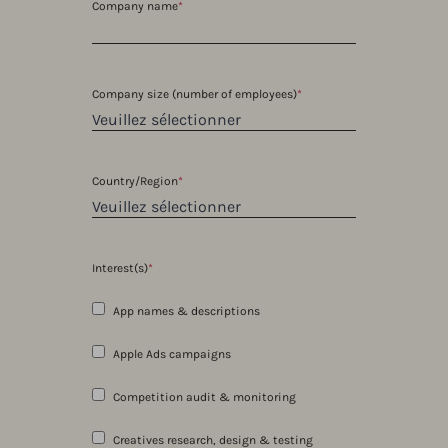
Company name
*
Company size (number of employees)
*
Country/Region
*
Interest(s)
*
App names & descriptions
Apple Ads campaigns
Competition audit & monitoring
Creatives research, design & testing