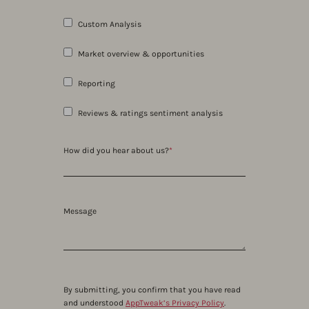
Custom Analysis
Market overview & opportunities
Reporting
Reviews & ratings sentiment analysis
How did you hear about us?
*
Message
By submitting, you confirm that you have read
and understood
AppTweak’s Privacy Policy
.