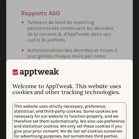
Rapports ASO
Tableaux de bord de reporting
personnalisés combinant les données
de la console & d’AppTweak dans vos
outils BI préférés.
Automatisation des données et mises à
jour gérées chaque mois par notre
équipe.
Synthèse exécutive & prochaines
étapes concernant le ROI, les menaces,
les opportunités, etc.
Welcome to AppTweak. This website uses
cookies and other tracking technologies.
This website uses strictly necessary, preference,
statistical, and third-party cookies. Some cookies are
necessary for our website to function properly, and we
therefore set them automatically. We also use preference
Analyses personnalisées
and statistical cookies. We only set these cookies if you
Périmètre, méthodologie et outils définis
give your prior consent. We do not set cookies ourselves
for advertising purposes, but sometimes third parties
pour tout projet ASO avancé en fonction