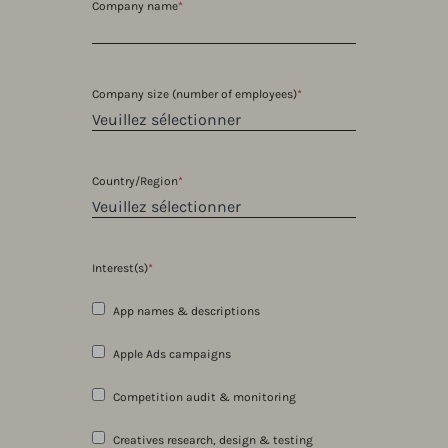
Company name
*
Company size (number of employees)
*
Country/Region
*
Interest(s)
*
App names & descriptions
Apple Ads campaigns
Competition audit & monitoring
Creatives research, design & testing