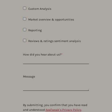
Custom Analysis
Market overview & opportunities
Reporting
Reviews & ratings sentiment analysis
How did you hear about us?
*
Message
By submitting, you confirm that you have read
and understood
AppTweak’s Privacy Policy
.