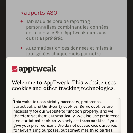
Rapports ASO
Tableaux de bord de reporting
personnalisés combinant les données
de la console & d’AppTweak dans vos
outils BI préférés.
Automatisation des données et mises à
jour gérées chaque mois par notre
équipe.
Synthèse exécutive & prochaines
étapes concernant le ROI, les menaces,
les opportunités, etc.
Welcome to AppTweak. This website uses
cookies and other tracking technologies.
This website uses strictly necessary, preference,
statistical, and third-party cookies. Some cookies are
necessary for our website to function properly, and we
therefore set them automatically. We also use preference
Analyses personnalisées
and statistical cookies. We only set these cookies if you
Périmètre, méthodologie et outils définis
give your prior consent. We do not set cookies ourselves
for advertising purposes, but sometimes third parties
pour tout projet ASO avancé en fonction