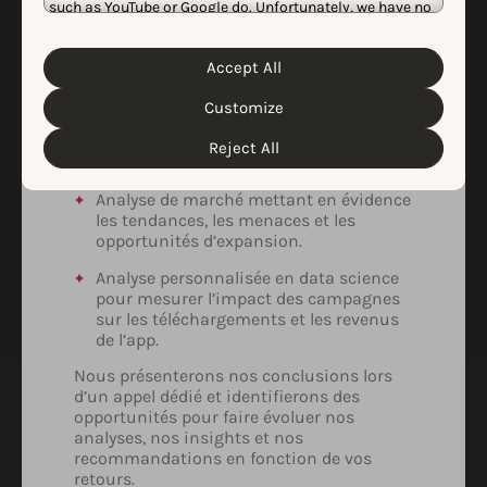
such as YouTube or Google do. Unfortunately, we have no
de vos besoins & de votre budget.
control over this, but you can choose whether to accept
Certaines de nos analyses personnalisées
them. For more information about the protection of your
ont inclus :
personal data and the different cookies we use, please
Accept All
Cookie Policy
Privacy Policy
read our
&
. You can
customize your cookie settings and preferences by
Estimation des installations
Customize
clicking the “Customize” button.
cannibalisées par les campagnes Apple
Ads & de l’efficacité des campagnes de
Reject All
défense de marque.
Analyse de marché mettant en évidence
les tendances, les menaces et les
opportunités d’expansion.
Analyse personnalisée en data science
pour mesurer l’impact des campagnes
sur les téléchargements et les revenus
de l’app.
Nous présenterons nos conclusions lors
d’un appel dédié et identifierons des
opportunités pour faire évoluer nos
analyses, nos insights et nos
recommandations en fonction de vos
retours.