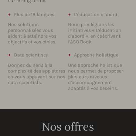
sur le long terme.
Plus de 18 langues
L’éducation d’abord
Nos solutions
Nous privilégions les
personnalisées vous
initiatives « L’éducation
aident à atteindre vos
d’abord », en coécrivant
objectifs et vos cibles.
l’ASO Book.
Data scientists
Approche holistique
Donnez du sens à la
Une approche holistique
complexité des app stores
nous permet de proposer
en vous appuyant sur nos
plusieurs niveaux
data scientists.
d’accompagnement
adaptés à vos besoins.
Nos offres