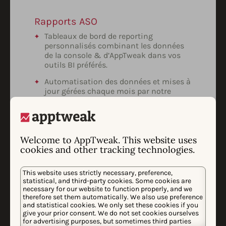
Rapports ASO
Tableaux de bord de reporting
personnalisés combinant les données
de la console & d’AppTweak dans vos
outils BI préférés.
Automatisation des données et mises à
jour gérées chaque mois par notre
équipe.
Synthèse exécutive & prochaines
étapes concernant le ROI, les menaces,
les opportunités, etc.
Welcome to AppTweak. This website uses
cookies and other tracking technologies.
This website uses strictly necessary, preference,
statistical, and third-party cookies. Some cookies are
necessary for our website to function properly, and we
therefore set them automatically. We also use preference
Analyses personnalisées
and statistical cookies. We only set these cookies if you
Périmètre, méthodologie et outils définis
give your prior consent. We do not set cookies ourselves
for advertising purposes, but sometimes third parties
pour tout projet ASO avancé en fonction