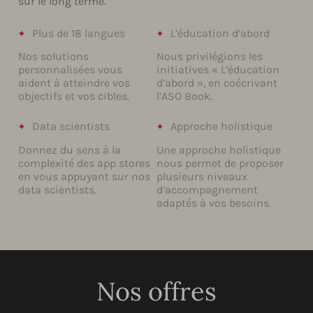
sur le long terme.
Plus de 18 langues
L’éducation d’abord
Nos solutions
Nous privilégions les
personnalisées vous
initiatives « L’éducation
aident à atteindre vos
d’abord », en coécrivant
objectifs et vos cibles.
l’ASO Book.
Data scientists
Approche holistique
Donnez du sens à la
Une approche holistique
complexité des app stores
nous permet de proposer
en vous appuyant sur nos
plusieurs niveaux
data scientists.
d’accompagnement
adaptés à vos besoins.
Nos offres