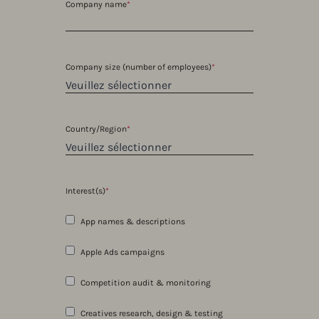
Company name
*
Company size (number of employees)
*
Country/Region
*
Interest(s)
*
App names & descriptions
Apple Ads campaigns
Competition audit & monitoring
Creatives research, design & testing