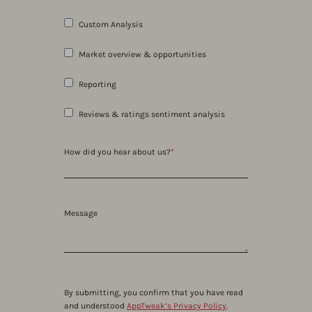
Custom Analysis
Market overview & opportunities
Reporting
Reviews & ratings sentiment analysis
How did you hear about us?
*
Message
By submitting, you confirm that you have read
and understood
AppTweak’s Privacy Policy
.