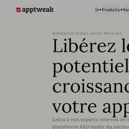
IA
Produits
Re
AppTweak
SERVICES DE CONSEIL ASO ET APPLE ADS
Libérez l
potentie
croissan
votre ap
Grâce à nos experts internes en 
plateforme ASO leader du secteur