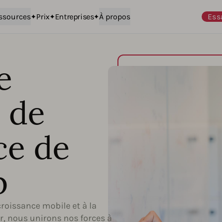
ssources
Prix
Entreprises
À propos
Ess
e
l de
ce de
p
croissance mobile et à la
, nous unirons nos forces à