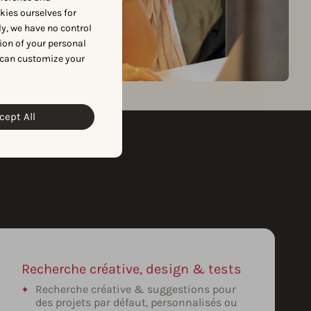
okies ourselves for
y, we have no control
ion of your personal
 can customize your
cept All
Recherche créative, design & tests
Recherche créative & suggestions pour
des projets par défaut, personnalisés ou