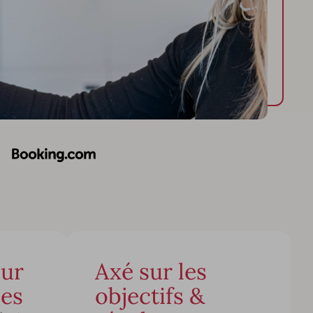
our
Axé sur les
ses
objectifs &