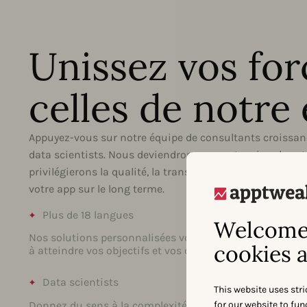
Unissez vos for
celles de notre
Appuyez-vous sur notre équipe de consultants croissan
data scientists. Nous deviendrons une extension de vot
privilégierons la qualité, la transparence & la confiance
votre app sur le long terme.
Plus de 18 langues
L’éducati
Welcome 
Nos solutions personnalisées vous aident
Nous privilég
cookies a
à atteindre vos objectifs et vos cibles.
L’éducation d
Book.
Data scientists
Approche 
This website uses stri
for our website to fu
Donnez du sens à la complexité des app
Une approche