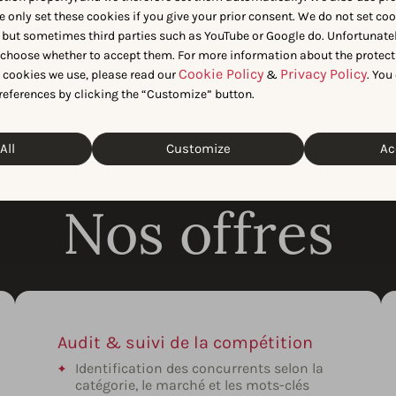
sieurs niveaux
e only set these cookies if you give your prior consent. We do not set co
ement adaptés à vos
 but sometimes third parties such as YouTube or Google do. Unfortunatel
n choose whether to accept them. For more information about the protect
Cookie Policy
Privacy Policy
t cookies we use, please read our
&
. You
references by clicking the “Customize” button.
All
Customize
Ac
Nos offres
Audit & suivi de la compétition
Identification des concurrents selon la
catégorie, le marché et les mots-clés