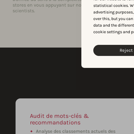
stores en vous appuyant sur nos data
proposer plu
statistical cookies. W
scientists.
d’accompagn
advertising purposes,
besoins.
over this, but you ca
data and the differen
cookie settings and p
Reject 
Audit de mots-clés &
recommandations
Analyse des classements actuels des