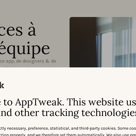
ces à
 équipe
ce app, de designers & de
re équipe croissance et
 pour soutenir la réussite de
on d’abord
to AppTweak. This website u
ions les initiatives «
nd other tracking technologie
’abord », en coécrivant l’ASO
holistique
ctly necessary, preference, statistical, and third-party cookies. Some co
nction properly, and we therefore set them automatically. We also use pr
 holistique nous permet de