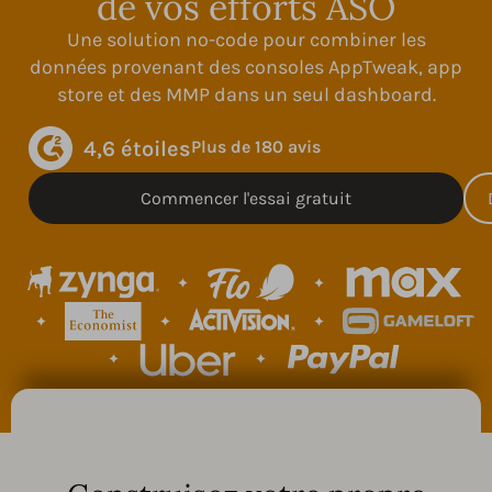
de vos efforts ASO
Une solution no-code pour combiner les
données provenant des consoles AppTweak, app
store et des MMP dans un seul dashboard.
4,6 étoiles
Plus de 180 avis
Commencer l'essai gratuit