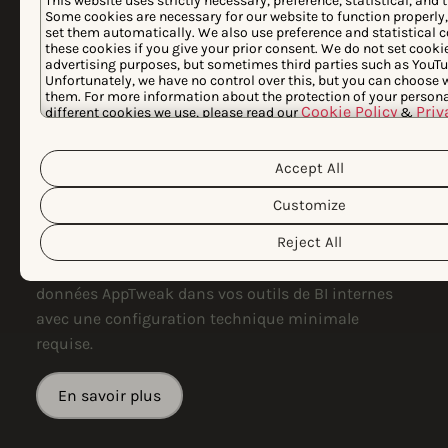
This website uses strictly necessary, preference, statistical, and 
Some cookies are necessary for our website to function properly,
set them automatically. We also use preference and statistical c
these cookies if you give your prior consent. We do not set cooki
advertising purposes, but sometimes third parties such as YouTu
Vous souhaitez
Unfortunately, we have no control over this, but you can choose 
them. For more information about the protection of your persona
consolider les données
Cookie Policy
Priv
different cookies we use, please read our
&
customize your cookie settings and preferences by clicking the 
app store dans votre
Accept All
outil de BI ?
Customize
Si vous souhaitez rapporter la croissance de app
Reject All
dans votre système de reporting interne,
Exportations automatisées facilite l'intégration des
données AppTweak dans vos outils de BI internes
avec une configuration technique minimale
requise.
En savoir plus