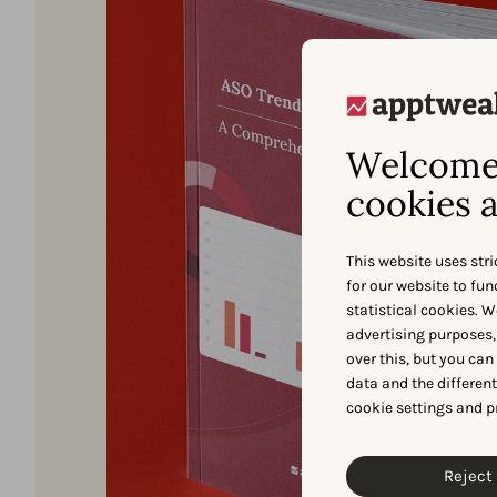
Welcome 
cookies a
This website uses stri
for our website to fu
statistical cookies. W
advertising purposes,
over this, but you ca
data and the differen
cookie settings and p
Reject 