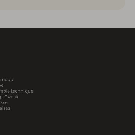
e nous
pe
mble technique
AppTweak
esse
aires