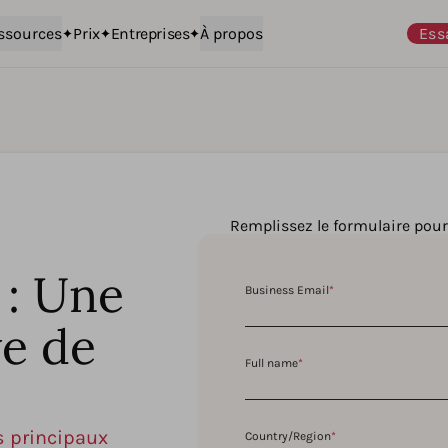
ssources
Prix
Entreprises
À propos
Ess
Remplissez le formulaire pou
 : Une
Business Email
*
ve de
Full name
*
s principaux
Country/Region
*