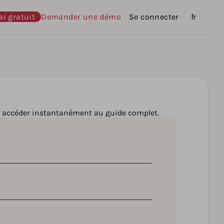
ai gratuit
Demander une démo
Se connecter
Langues
fr
r accéder instantanément au guide complet.