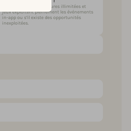
Découvrez si les meilleures illimitées et
jeux exploitent pleinement les événements
in-app ou s’il existe des opportunités
inexploitées.