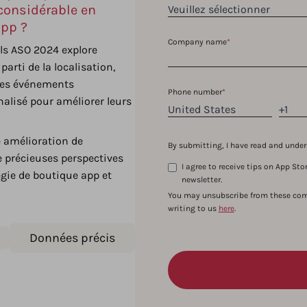
considérable en
app ?
Company name
*
ls ASO 2024 explore
parti de la localisation,
des événements
Phone number
*
alisé pour améliorer leurs
 amélioration de
By submitting, I have read and und
de précieuses perspectives
I agree to receive tips on App S
gie de boutique app et
newsletter.
You may unsubscribe from these com
writing to us
here
.
Données précis