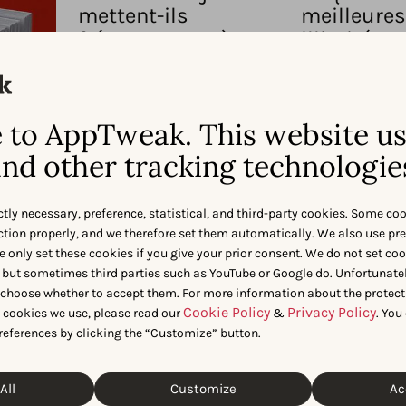
mettent-ils
meilleures
fréquemment à
illimitées 
jour leurs
localisent-
métadonnées ?
leurs
métadonné
Découvrez si les illimitées
et jeux les plus populaires
to AppTweak. This website u
Découvrez les p
optimisent régulièrement
Pays qui localis
nd other tracking technologie
leurs métadonnées et leurs
métadonnées ap
éléments créatifs.
apprenez les te
localisation des
ctly necessary, preference, statistical, and third-party cookies. Some co
et jeux leaders.
nction properly, and we therefore set them automatically. We also use pr
e only set these cookies if you give your prior consent. We do not set co
 but sometimes third parties such as YouTube or Google do. Unfortunatel
Des notes plus élevées
n choose whether to accept them. For more information about the protect
conduisent-elles à une
Cookie Policy
Privacy Policy
t cookies we use, please read our
&
. You
visibilité accrue des
references by clicking the “Customize” button.
recherche dans les
boutiques app ?
All
Customize
Ac
Apprenez de notre données comment une