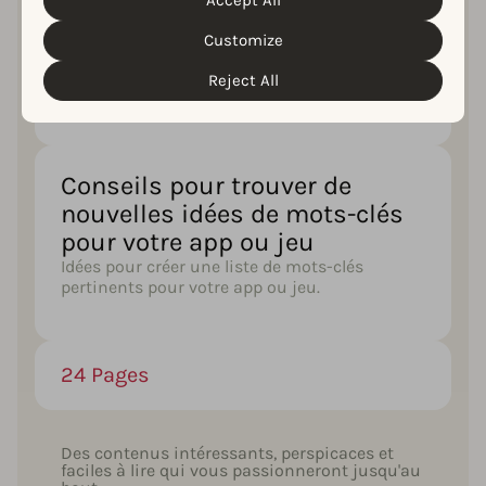
Accept All
Cookie Policy
Privacy Policy
read our
&
. You can
pertinents
customize your cookie settings and preferences by
Customize
clicking the “Customize” button.
Apprentissage des meilleures pratiques pour
tirer le meilleur parti des mots-clés inclus
Reject All
dans les métadonnées de votre app.
Conseils pour trouver de
nouvelles idées de mots-clés
pour votre app ou jeu
Idées pour créer une liste de mots-clés
pertinents pour votre app ou jeu.
24 Pages
Des contenus intéressants, perspicaces et
faciles à lire qui vous passionneront jusqu'au