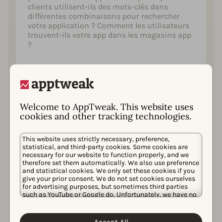
clients utilisent-ils des mots-clés dans
différentes combinaisons pour rechercher
votre application ? Comment les utilisateurs
trouvent-ils votre app dans les magasins app
?
Comment identifier les points
faibles de vos concurrents que
Welcome to AppTweak. This website uses
vous pouvez exploiter à
cookies and other tracking technologies.
l'avantage de votre propre app
Sachez quels mots-clés génèrent le plus de
This website uses strictly necessary, preference,
téléchargements pour vos concurrents afin
statistical, and third-party cookies. Some cookies are
necessary for our website to function properly, and we
de comprendre ce qui fonctionne pour eux et
therefore set them automatically. We also use preference
ce qui ne fonctionne pas.
and statistical cookies. We only set these cookies if you
give your prior consent. We do not set cookies ourselves
for advertising purposes, but sometimes third parties
such as YouTube or Google do. Unfortunately, we have no
control over this, but you can choose whether to accept
Recommandations pour
them. For more information about the protection of your
choisir les mots-clés les plus
personal data and the different cookies we use, please