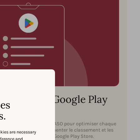
ASO pour le Google Play
ses
Store
s.
e Play. Utilisez ce guide ASO pour optimiser chaque
r l’app store afin d’augmenter le classement et les
okies are necessary
 votre application sur le Google Play Store.
eference and