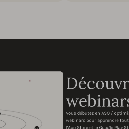
Découvr
webinar
Vous débutez en ASO / optimi
webinars pour apprendre tout c
l’App Store et le Google Play S