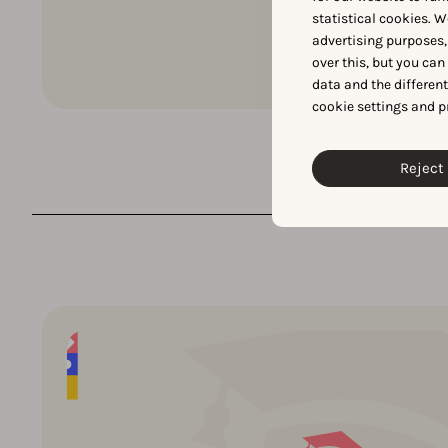
statistical cookies. W
Lire maintenant
advertising purposes,
over this, but you ca
data and the differen
cookie settings and p
Reject 