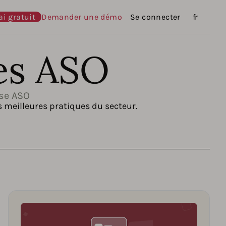
ai gratuit
Demander une démo
Se connecter
Langues
fr
es ASO
ise ASO
s meilleures pratiques du secteur.