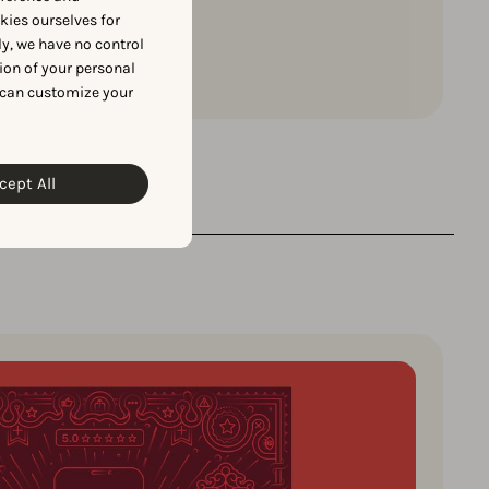
okies ourselves for
y, we have no control
Lire maintenant
ion of your personal
 can customize your
cept All