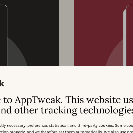
App Store
Checklist 
to AppTweak. This website u
nd other tracking technologie
endre à optimiser chaque
d’augmenter sa visibilité et
Soyez découvert sur Googl
Store.
élément de votre fiche su
ctly necessary, preference, statistical, and third-party cookies. Some co
installations de
nction properly, and we therefore set them automatically. We also use pr