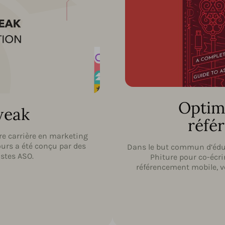
Optim
weak
réfé
re carrière en marketing
ours a été conçu par des
Dans le but commun d’édu
istes ASO.
Phiture pour co-écri
référencement mobile, vo