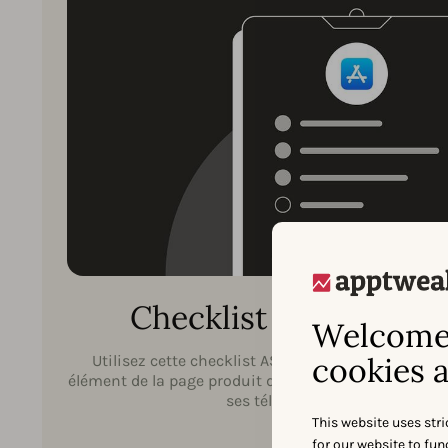
Checklist ASO pour l’
Welcome 
cookies a
Utilisez cette checklist ASO complète pour appr
élément de la page produit de votre application afin 
ses téléchargements sur l’App 
This website uses stri
for our website to fu