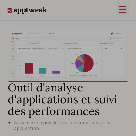
Ouvrir
AppTweak
Outil d'analyse
d'applications et suivi
des performances
Surveillez de près les performances de votre
application