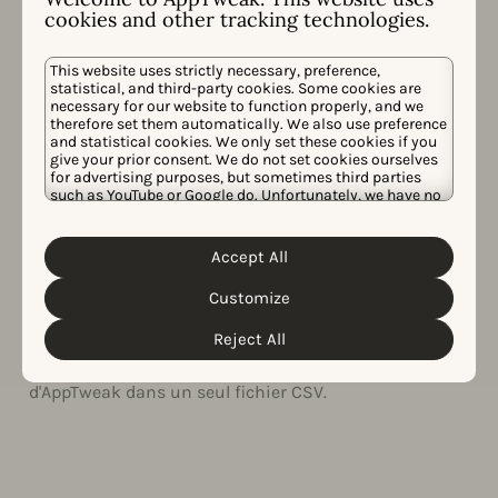
cookies and other tracking technologies.
This website uses strictly necessary, preference,
statistical, and third-party cookies. Some cookies are
API ET EXPORTATIONS EXCEL
necessary for our website to function properly, and we
Nos données, à votre
therefore set them automatically. We also use preference
and statistical cookies. We only set these cookies if you
façon
give your prior consent. We do not set cookies ourselves
for advertising purposes, but sometimes third parties
such as YouTube or Google do. Unfortunately, we have no
Il n'est pas facile d'exporter des données et de créer
control over this, but you can choose whether to accept
des rapports depuis l'App Store ou Google Play. Grâce à
them. For more information about the protection of your
personal data and the different cookies we use, please
notre API App Store, exportez rapidement les données
Accept All
Cookie Policy
Privacy Policy
read our
&
. You can
AppTweak et de la console pour automatiser votre
customize your cookie settings and preferences by
Customize
clicking the “Customize” button.
reporting et créer des tableaux de bord personnalisés
dans vos outils de business intelligence préférés. Vous
Reject All
utilisez Excel ? Téléchargez toutes vos données
d'AppTweak dans un seul fichier CSV.