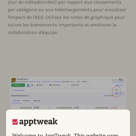
jour de métadonnées) par rapport aux classements
par catégorie ou aux téléchargements pour visualiser
l'Impact de l'ASO. Utilisez les notes de graphique pour
suivre les événements importants et améliorer la
collaboration d'équipe.
Welcome to AppTweak. This website uses