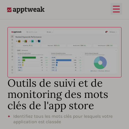
Ouvrir
AppTweak
Outils de suivi et de
monitoring des mots
clés de l'app store
Identifiez tous les mots clés pour lesquels votre
application est classée