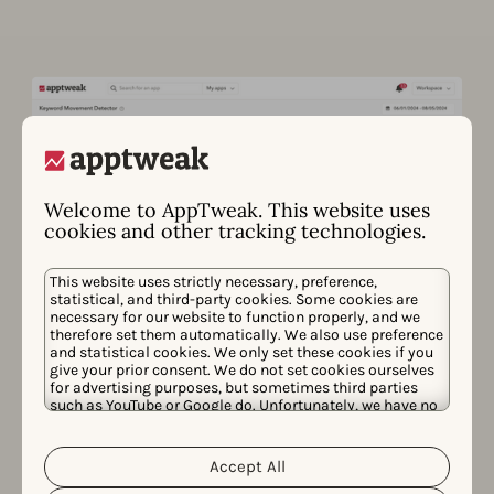
Welcome to AppTweak. This website uses
cookies and other tracking technologies.
This website uses strictly necessary, preference,
statistical, and third-party cookies. Some cookies are
DÉTECTEUR DE MOUVEMENT DES MOTS CLÉS DE L'APPLICATION
necessary for our website to function properly, and we
Comment mon
therefore set them automatically. We also use preference
and statistical cookies. We only set these cookies if you
classement des mots clés
give your prior consent. We do not set cookies ourselves
for advertising purposes, but sometimes third parties
dans les app stores a-t-il
such as YouTube or Google do. Unfortunately, we have no
control over this, but you can choose whether to accept
évolué après une mise à
them. For more information about the protection of your
personal data and the different cookies we use, please
Accept All
Cookie Policy
Privacy Policy
read our
&
. You can
jour de l’algorithme ?
customize your cookie settings and preferences by