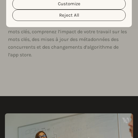
Customize
clicking the “Customize” button.
En un clic, identifiez tous les mots clés pour lesquels
Reject All
votre application a gagné ou perdu des positions
significatives. Avec le Détecteur de mouvement des
mots clés, comprenez l’impact de votre travail sur les
mots clés, des mises à jour des métadonnées des
concurrents et des changements d’algorithme de
l’app store.