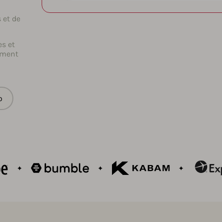
 et de
es et
ément
o