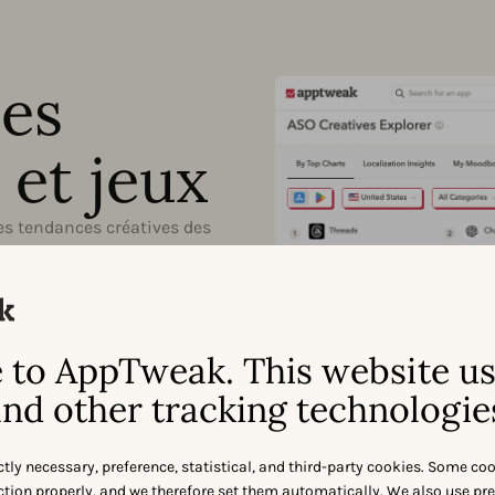
des
 et jeux
es tendances créatives des
NA ou GameDNA. Observez les
votre stratégie créative en
to AppTweak. This website u
nd other tracking technologie
ctly necessary, preference, statistical, and third-party cookies. Some co
nction properly, and we therefore set them automatically. We also use pr