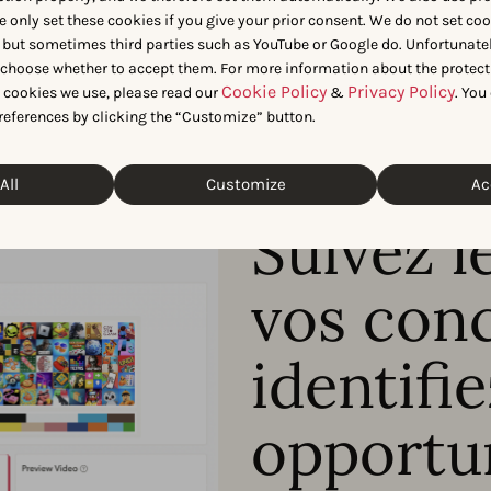
e only set these cookies if you give your prior consent. We do not set co
 but sometimes third parties such as YouTube or Google do. Unfortunatel
n choose whether to accept them. For more information about the protect
Cookie Policy
Privacy Policy
t cookies we use, please read our
&
. You
references by clicking the “Customize” button.
All
Customize
Ac
ANALYSES COMPARATIVES DES MÉT
Suivez l
vos conc
identifi
opportu