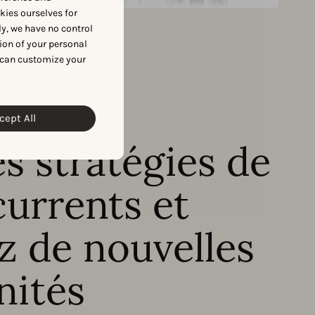
okies ourselves for
y, we have no control
ion of your personal
 can customize your
cept All
ADONNÉES
es stratégies de
urrents et
ez de nouvelles
nités