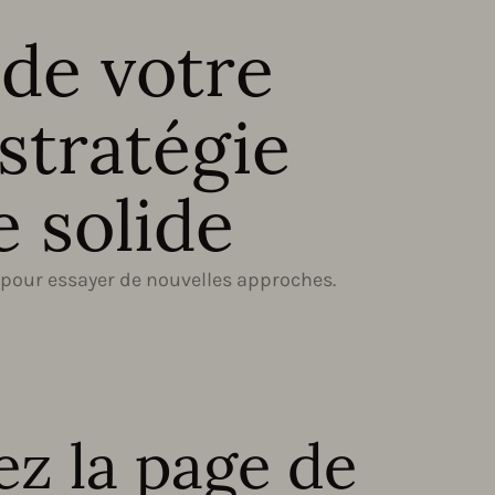
 de votre
stratégie
e solide
 pour essayer de nouvelles approches.
z la page de