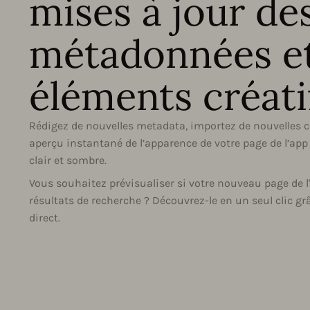
mises à jour de
métadonnées et
éléments créati
Rédigez de nouvelles metadata, importez de nouvelles cr
aperçu instantané de l’apparence de votre page de l’app
clair et sombre.
Vous souhaitez prévisualiser si votre nouveau page de 
résultats de recherche ? Découvrez-le en un seul clic g
direct.