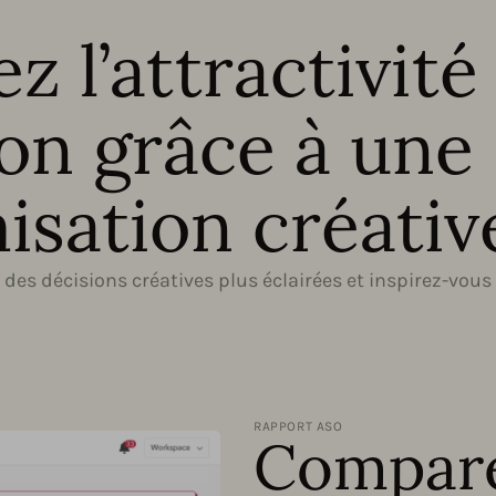
z l’attractivité
ion grâce à une 
isation créativ
des décisions créatives plus éclairées et inspirez-vous
RAPPORT ASO
Compare