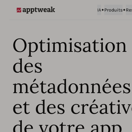
IA
Produits
Re
AppTweak
Optimisation
des
métadonnées
et des créati
de votre app