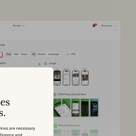
ses
s.
okies are necessary
eference and