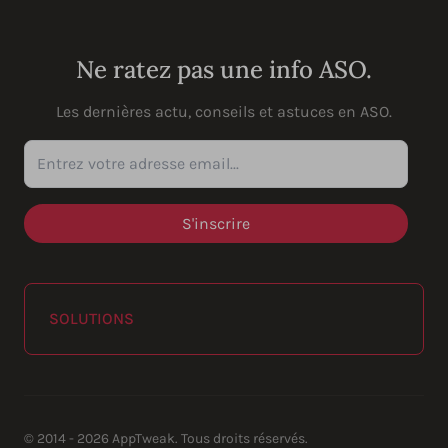
YouTube
Instagram
LinkedIn
Facebook
Ne ratez pas une info ASO.
Les dernières actu, conseils et astuces en ASO.
Entrez votre adresse email...
SOLUTIONS
© 2014 - 2026 AppTweak. Tous droits réservés.