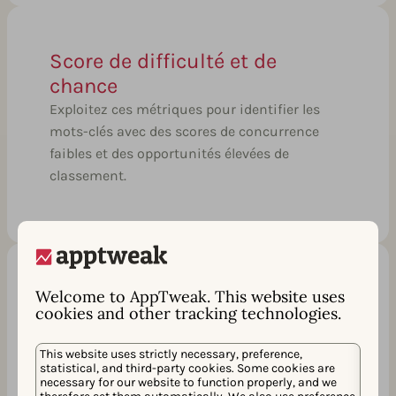
Score de difficulté et de
chance
Exploitez ces métriques pour identifier les
mots-clés avec des scores de concurrence
faibles et des opportunités élevées de
classement.
Installations organiques par
Welcome to AppTweak. This website uses
cookies and other tracking technologies.
mot clé
Estimez les téléchargements organiques que
This website uses strictly necessary, preference,
chaque mot clé génère pour votre application
statistical, and third-party cookies. Some cookies are
necessary for our website to function properly, and we
et identifiez les mots clés à forte valeur