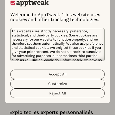
Découvrez nos outils d'analyse
Welcome to AppTweak. This website uses
cookies and other tracking technologies.
Comparez les estimations des
This website uses strictly necessary, preference,
téléchargements et des revenus avec
statistical, and third-party cookies. Some cookies are
necessary for our website to function properly, and we
vos concurrents
therefore set them automatically. We also use preference
and statistical cookies. We only set these cookies if you
Évaluez la croissance de votre application
give your prior consent. We do not set cookies ourselves
par rapport à vos concurrents grâce aux
for advertising purposes, but sometimes third parties
such as YouTube or Google do. Unfortunately, we have no
estimations de performances pour toute
control over this, but you can choose whether to accept
application dans plus de 100 Pays.
them. For more information about the protection of your
personal data and the different cookies we use, please
Accept All
Cookie Policy
Privacy Policy
read our
&
. You can
En savoir plus sur les estimations des
customize your cookie settings and preferences by
téléchargements et des revenus
Customize
clicking the “Customize” button.
d'applications
Reject All
Exploitez les exports personnalisés