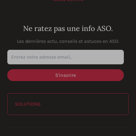
YouTube
Instagram
LinkedIn
Facebook
Ne ratez pas une info ASO.
Les dernières actu, conseils et astuces en ASO.
Entrez votre adresse email...
SOLUTIONS