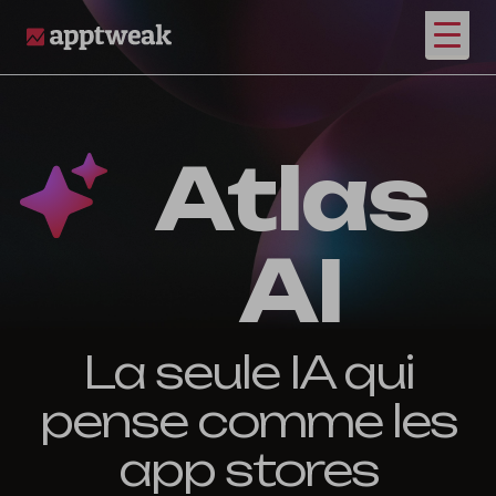
Ouvrir
AppTweak
Atlas
AI
La seule IA qui
pense comme les
app stores