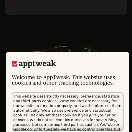
Welcome to AppTweak. This website uses
cookies and other tracking technologies.
This website uses strictly necessary, preference, statistical,
and third-party cookies. Some cookies are necessary for
our website to function properly, and we therefore set them
Entraînée sur des millions de signaux de
automatically. We also use preference and statistical
performance des app stores depuis 2014, les
cookies. We only set these cookies if you give your prior
consent. We do not set cookies ourselves for advertising
modèles propriétaires d'Atlas AI comprennent
purposes, but sometimes third parties such as YouTube or
comment les algorithmes des stores
Google do. Unfortunately, we have no control over this, but