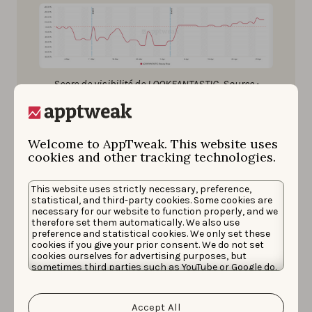
Score de visibilité de LOOKFANTASTIC. Source :
AppTweak
Welcome to AppTweak. This website uses
Le score de visibilité est une métrique d’AppTweak qui
cookies and other tracking technologies.
permet de vérifier la progression de la visibilité de
This website uses strictly necessary, preference,
votre app dans un app store par rapport à vos
statistical, and third-party cookies. Some cookies are
concurrents.
necessary for our website to function properly, and we
therefore set them automatically. We also use
preference and statistical cookies. We only set these
Au cours du mois d’avril, LOOKFANTASTIC a connu une
cookies if you give your prior consent. We do not set
croissance mensuelle des installations de + 721 % et
cookies ourselves for advertising purposes, but
sometimes third parties such as YouTube or Google do.
une croissance moyenne du classement de + 20 %.
Unfortunately, we have no control over this, but you
can choose whether to accept them. For more
Grâce à ces résultats remarquables, LOOKFANTASTIC va
information about the protection of your personal
Accept All
data and the different cookies we use, please read our