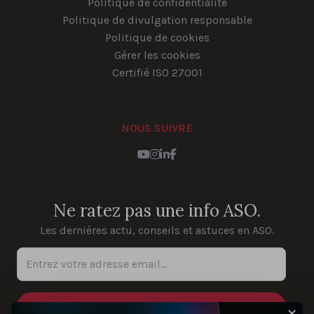
Politique de confidentialité
Politique de divulgation responsable
Politique de cookies
Gérer les cookies
Certifié ISO 27001
NOUS SUIVRE
YouTube
Instagram
LinkedIn
Facebook
Ne ratez pas une info ASO.
Les dernières actu, conseils et astuces en ASO.
Entrez votre adresse email...