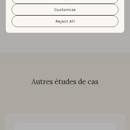
continuer à développer son expertise en matière de
Cookie Policy
&
Privacy Policy
. You can customize your
mesure, ce qui permettra de consolider les efforts de
cookie settings and preferences by clicking the
Customize
“Customize” button.
marketing en cours.
Reject All
Autres études de cas