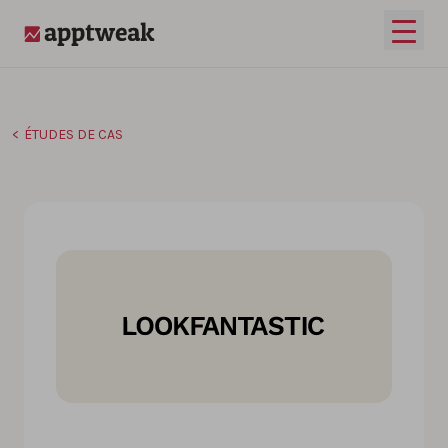
Passer au contenu
Ouvrir
AppTweak
ÉTUDES DE CAS