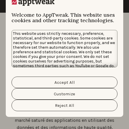
Welcome to AppTweak. This website uses
cookies and other tracking technologies.
This website uses strictly necessary, preference,
Plateforme
statistical, and third-party cookies. Some cookies are
necessary for our website to function properly, and we
therefore set them automatically. We also use
d'acquisition à 360°
preference and statistical cookies. We only set these
cookies if you give your prior consent. We do not set
pilotée par la science
cookies ourselves for advertising purposes, but
sometimes third parties such as YouTube or Google do.
Unfortunately, we have no control over this, but you
des données
can choose whether to accept them. For more
information about the protection of your personal
Accept All
Nous avons des solutions de croissance pour chaque
data and the different cookies we use, please read our
Cookie Policy
&
Privacy Policy
. You can customize your
étape du cycle de vie des applications. Avec des
cookie settings and preferences by clicking the
Customize
“Customize” button.
milliers de nouvelles applications et de nouveaux jeux
Reject All
lancés chaque mois, nous aidons les leaders de la
téléphonie mobile à se démarquer et à prospérer sur le
marché saturé des applications en utilisant des
données et des informations de haute qualité.