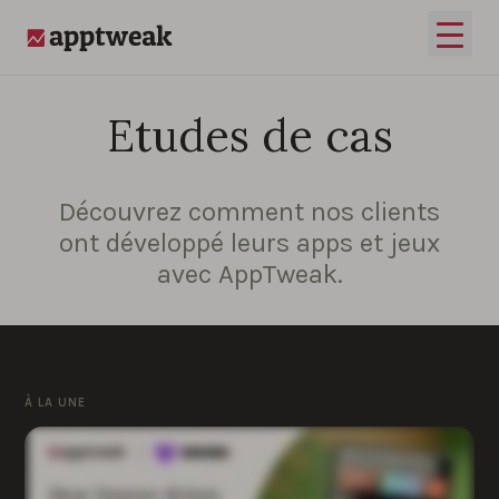
Passer au contenu
Ouvrir
AppTweak
Etudes de cas
Découvrez comment nos clients
ont développé leurs apps et jeux
avec AppTweak.
À LA UNE