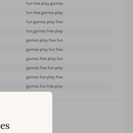
fun free play games
fun free games play
fun games play free
fun games free play
games play free fun
games play fun free
games free play fun
games free fun play
games fun play free
games fun free play
ses