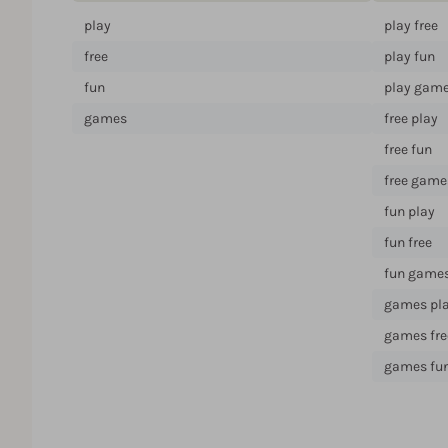
play
play free
free
play fun
fun
play gam
games
free play
free fun
free game
fun play
fun free
fun game
games pl
games fre
games fu