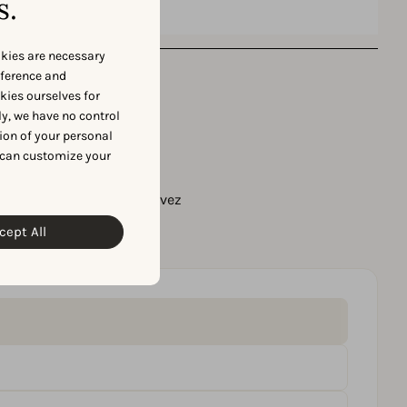
s.
okies are necessary
eference and
okies ourselves for
y, we have no control
ion of your personal
s ?
 can customize your
 les insights dont vous avez
 votre app.
cept All