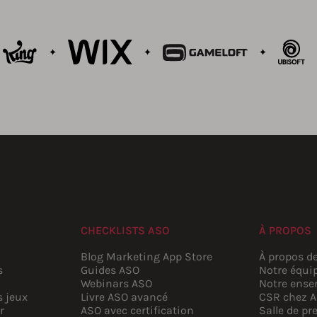
CHECKLISTS ASO
À PROPOS
Blog Marketing App Store
À propos d
s
Guides ASO
Notre équi
Webinars ASO
Notre ense
s jeux
Livre ASO avancé
CSR chez 
r
ASO avec certification
Salle de pr