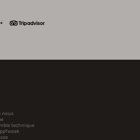
e nous
pe
mble technique
AppTweak
esse