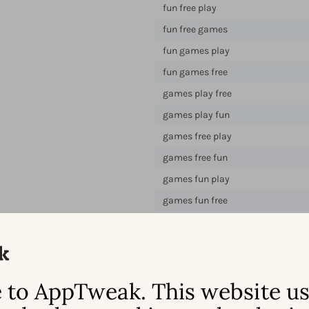
fun free play
fun free games
fun games play
fun games free
games play free
games play fun
games free play
games free fun
games fun play
games fun free
és.
to AppTweak. This website u