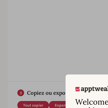
Copiez ou exportez vos mots-cl
3
Welcome 
Tout copier
Exporter au format CSV