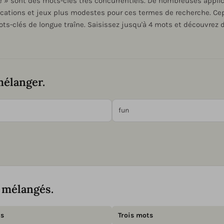
e » sont des mots-clés très concurrentiels. De nombreuses appli
plications et jeux plus modestes pour ces termes de recherche. 
mots-clés de longue traîne. Saisissez jusqu'à 4 mots et découvre
mélanger.
 mélangés.
s
Trois mots