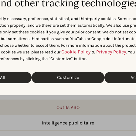
nd other tracking technologie
ctly necessary, preference, statistical, and third-party cookies. Some co
nction properly, and we therefore set them automatically. We also use pr
e only set these cookies if you give your prior consent. We do not set co
 but sometimes third parties such as YouTube or Google do. Unfortunatel
n choose whether to accept them. For more information about the protect
us aimez cet outil de mots-clé
Cookie Policy
Privacy Policy
t cookies we use, please read our
&
. You
references by clicking the “Customize” button.
n outil de mots-clés. Nous fournissons toutes les données et
r augmenter la visibilité et les téléchargements organiques de
All
Customize
Ac
Outils ASO
Intelligence publicitaire