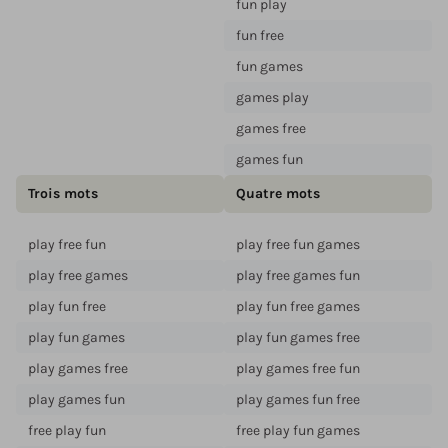
fun play
fun free
fun games
games play
games free
games fun
Trois mots
Quatre mots
play free fun
play free fun games
play free games
play free games fun
play fun free
play fun free games
play fun games
play fun games free
play games free
play games free fun
play games fun
play games fun free
free play fun
free play fun games