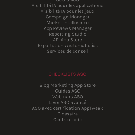
Visibilité IA pour les applications
Visibilité IA pour les jeux
Campaign Manager
Market Intelligence
App Reviews Manager
Reporting Studio
API App Store
Exportations automatisées
Services de conseil
CHECKLISTS ASO
Blog Marketing App Store
Guides ASO
Webinars ASO
Livre ASO avancé
ASO avec certification AppTweak
Glossaire
Centre d'aide