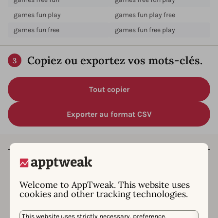
games fun play
games fun play free
games fun free
games fun free play
Copiez ou exportez vos mots-clés.
3
Tout copier
Exporter au format CSV
Welcome to AppTweak. This website uses
cookies and other tracking technologies.
Vous aimez cet outil de mots-clés ?
This website uses strictly necessary, preference,