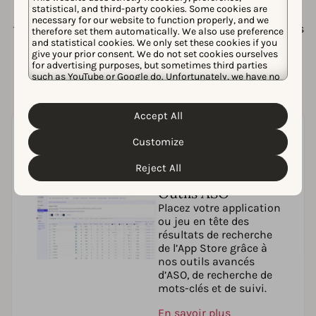
statistical, and third-party cookies. Some cookies are
AppTweak est bien plus qu'un outil de mots-clés. Nous
necessary for our website to function properly, and we
fournissons toutes les données et les insights dont vous
therefore set them automatically. We also use preference
avez besoin pour augmenter la visibilité et les
and statistical cookies. We only set these cookies if you
téléchargements organiques de votre app.
give your prior consent. We do not set cookies ourselves
for advertising purposes, but sometimes third parties
such as YouTube or Google do. Unfortunately, we have no
control over this, but you can choose whether to accept
them. For more information about the protection of your
personal data and the different cookies we use, please
Accept All
Cookie Policy
Privacy Policy
read our
&
. You can
customize your cookie settings and preferences by
Customize
clicking the “Customize” button.
Outils ASO
Reject All
Outils ASO
Placez votre application
ou jeu en tête des
résultats de recherche
de l’App Store grâce à
nos outils avancés
d’ASO, de recherche de
mots-clés et de suivi.
En savoir plus