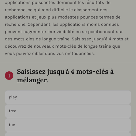
applications puissantes dominent les résultats de
recherche, ce qui rend difficile le classement des
applications et jeux plus modestes pour ces termes de
recherche. Cependant, les applications moins connues
peuvent augmenter leur visibilité en se positionnant sur
des mots-clés de longue traîne. Saisissez jusqu'à 4 mots et
découvrez de nouveaux mots-clés de longue traîne que
vous pouvez cibler dans vos métadonnées.
Saisissez jusqu'à 4 mots-clés à
1
mélanger.