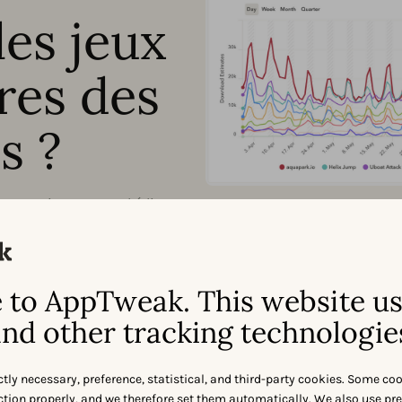
les jeux
ires des
s ?
s pour n’importe quel éditeur
formance et obtenez des
Store et Google Play.
to AppTweak. This website u
nd other tracking technologie
ctly necessary, preference, statistical, and third-party cookies. Some co
nction properly, and we therefore set them automatically. We also use pr