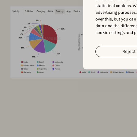
statistical cookies. W
advertising purposes,
over this, but you ca
data and the differen
cookie settings and p
Reject 