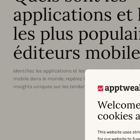
applications et 
les plus popula
éditeurs mobile
Identifiez les applications et les jeux les plus populaire
mobile dans le monde, repérez les changements de per
insights uniques sur les tendances du marché sur l’App 
Welcome 
cookies a
This website uses stri
for our website to fu