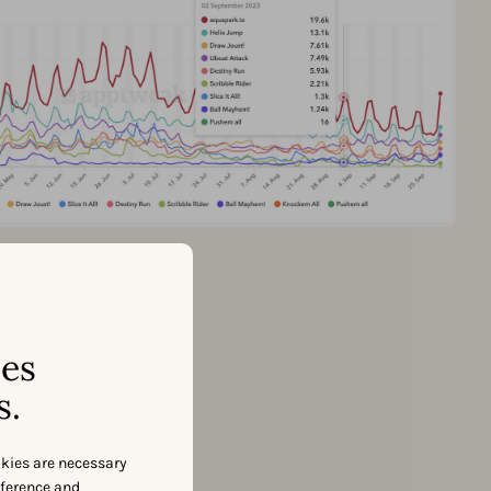
ses
s.
okies are necessary
eference and