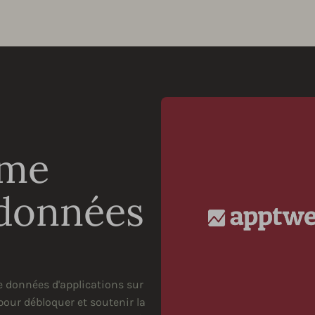
mme
 données
e données d'applications sur
pour débloquer et soutenir la