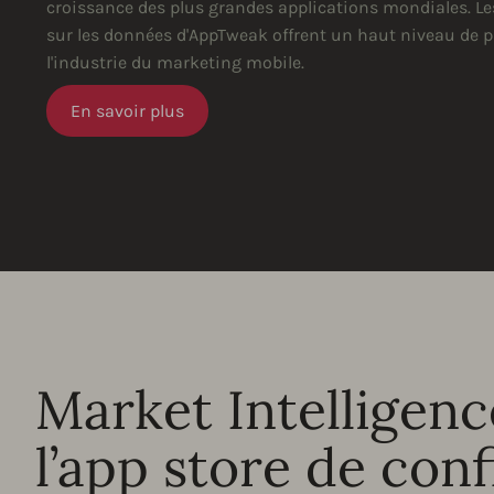
croissance des plus grandes applications mondiales. Le
sur les données d'AppTweak offrent un haut niveau de p
l'industrie du marketing mobile.
En savoir plus
Market Intelligenc
l’app store de con