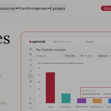
ssources
Prix
Entreprises
À propos
Ess
es
s
iles