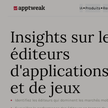
IA
Produits
Re
AppTweak
Insights sur l
éditeurs
d'application
et de jeux
Identifiez les éditeurs qui dominent les marchés mob