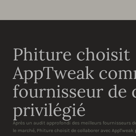
Phiture choisit
AppTweak co
fournisseur de
privilégié
Après un audit approfondi des meilleurs fournisseurs d
le marché, Phiture choisit de collaborer avec AppTweak 