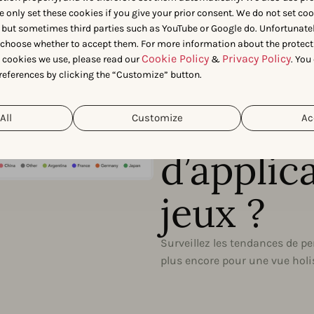
e only set these cookies if you give your prior consent. We do not set co
Quel est
 but sometimes third parties such as YouTube or Google do. Unfortunatel
n choose whether to accept them. For more information about the protect
Cookie Policy
Privacy Policy
t cookies we use, please read our
&
. You
compétit
references by clicking the “Customize” button.
différen
All
Customize
Ac
d’applic
jeux ?
Surveillez les tendances de pe
plus encore pour une vue hol