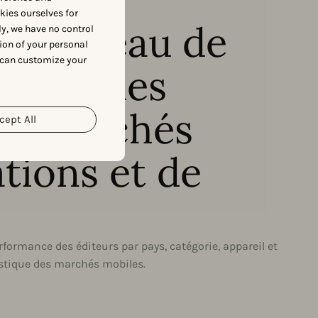
okies ourselves for
 le niveau de
y, we have no control
ion of your personal
 can customize your
ivité des
ts marchés
cept All
ations et de
rformance des éditeurs par pays, catégorie, appareil et
istique des marchés mobiles.