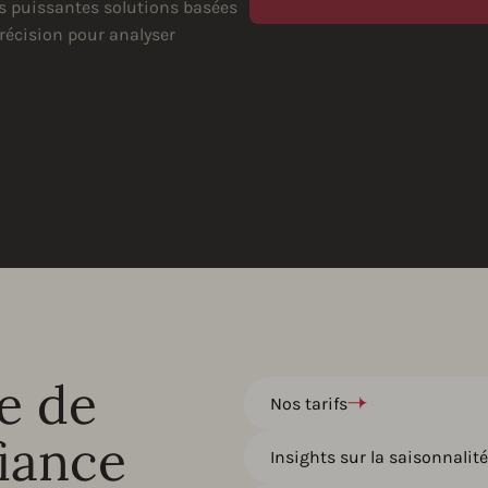
s puissantes solutions basées
récision pour analyser
e de
Nos tarifs
fiance
Insights sur la saisonnalit