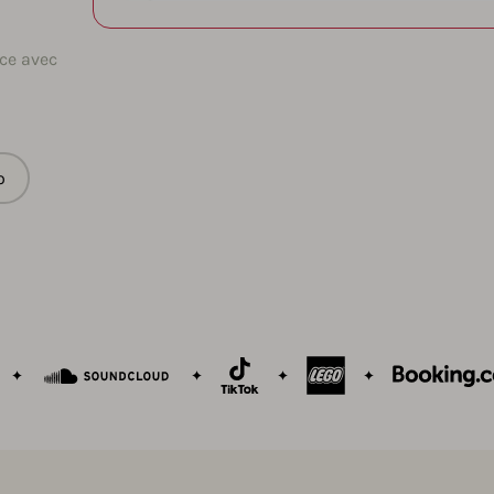
ce avec
o