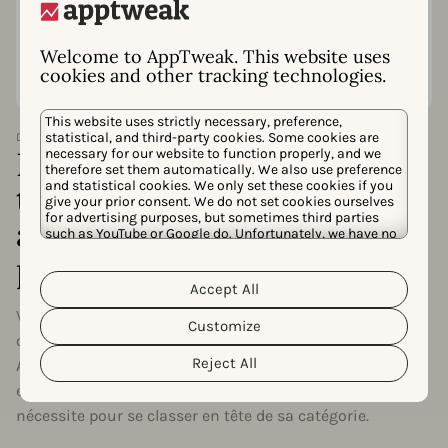
Welcome to AppTweak. This website uses
cookies and other tracking technologies.
This website uses strictly necessary, preference,
statistical, and third-party cookies. Some cookies are
DOWNLOADS TO TOP
De combien de
necessary for our website to function properly, and we
therefore set them automatically. We also use preference
and statistical cookies. We only set these cookies if you
téléchargements mon
give your prior consent. We do not set cookies ourselves
for advertising purposes, but sometimes third parties
application a-t-elle besoin
such as YouTube or Google do. Unfortunately, we have no
control over this, but you can choose whether to accept
pour atteindre le top 10 ?
them. For more information about the protection of your
personal data and the different cookies we use, please
Accept All
Cookie Policy
Privacy Policy
read our
&
. You can
customize your cookie settings and preferences by
Vous souhaitez savoir ce qu'il faudra pour que votre app
Customize
clicking the “Customize” button.
ou jeu se classe dans le top 1, 5 ou 10 de votre catégorie ?
Reject All
Avec Téléchargements pour atteindre le top, nous
estimerons combien de téléchargements votre app
nécessite pour se classer en tête de sa catégorie.