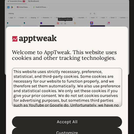
Welcome to AppTweak. This website uses
cookies and other tracking technologies.
This website uses strictly necessary, preference,
statistical, and third-party cookies. Some cookies are
BIBLIOTHÈQUE DE CAPTURES D'ÉCRAN IA
necessary for our website to function properly, and we
Trouvez l'inspiration
therefore set them automatically. We also use preference
and statistical cookies. We only set these cookies if you
créative avec l'IA
give your prior consent. We do not set cookies ourselves
for advertising purposes, but sometimes third parties
such as YouTube or Google do. Unfortunately, we have no
control over this, but you can choose whether to accept
Ne manquez jamais d'inspiration ! Avec notre
them. For more information about the protection of your
personal data and the different cookies we use, please
bibliothèque de Captures d'écran IA, vous pouvez
Accept All
Cookie Policy
Privacy Policy
read our
&
. You can
rechercher dans toute notre base de données de
customize your cookie settings and preferences by
Customize
clicking the “Customize” button.