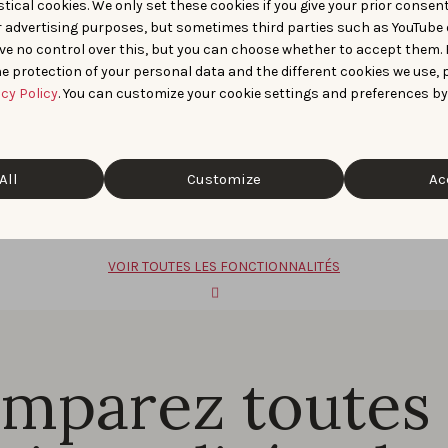
tical cookies. We only set these cookies if you give your prior consen
r advertising purposes, but sometimes third parties such as YouTube 
t 10 heures ne prend plus que 
ve no control over this, but you can choose whether to accept them.
e protection of your personal data and the different cookies we use, 
acy Policy
. You can customize your cookie settings and preferences by
iter vos performances, repérer des opportunités de mots-clé
All
Customize
Ac
VOIR TOUTES LES FONCTIONNALITÉS
mparez toutes 