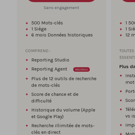
Sans engagement
500
Mots-clés
1 50
1
Siège
1
Si
6 mois
Données historiques
12 m
COMPREND :
TOUTES
ESSENTI
Reporting Studio
Plus d
Reporting Agent
NOUVEAU
Inst
Plus de 12 outils de recherche
mot
de mots-clés
Por
Score de chance et de
Scor
difficulté
Tél
Historique du volume (Apple
vs i
et Google Play)
Impa
Recherche illimitée de mots-
clés en direct
Mots