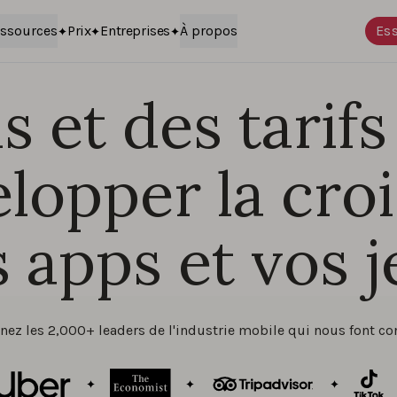
ssources
Prix
Entreprises
À propos
Ess
 et des tarifs
lopper la cro
 apps et vos 
nez les 2,000+ leaders de l'industrie mobile qui nous font co