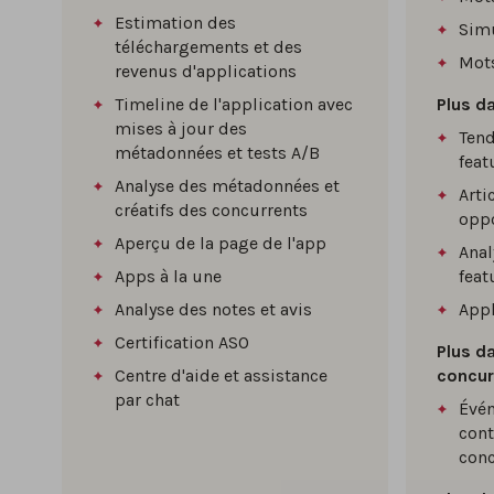
Estimation des
Sim
téléchargements et des
Mots
revenus d'applications
Timeline de l'application avec
Plus d
mises à jour des
Tend
métadonnées et tests A/B
feat
Analyse des métadonnées et
Arti
créatifs des concurrents
oppo
Aperçu de la page de l'app
Anal
Apps à la une
feat
Analyse des notes et avis
Appl
Certification ASO
Plus da
Centre d'aide et assistance
concur
par chat
Évén
con
conc