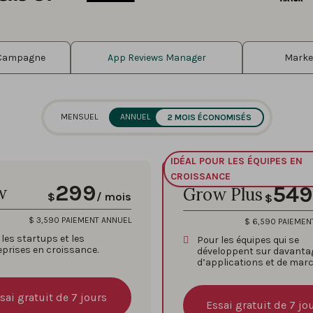
 Campagne
App Reviews Manager
Market
MENSUEL
ANNUEL
2 MOIS ÉCONOMISÉS
IDÉAL POUR LES ÉQUIPES EN
CROISSANCE
299
549
w
Grow Plus
$
/ mois
$
$
3,590
PAIEMENT ANNUEL
$
6,590
PAIEMEN
les startups et les
Pour les équipes qui se
eprises en croissance.
développent sur davanta
d’applications et de mar
sai gratuit de 7 jours
Essai gratuit de 7 jo