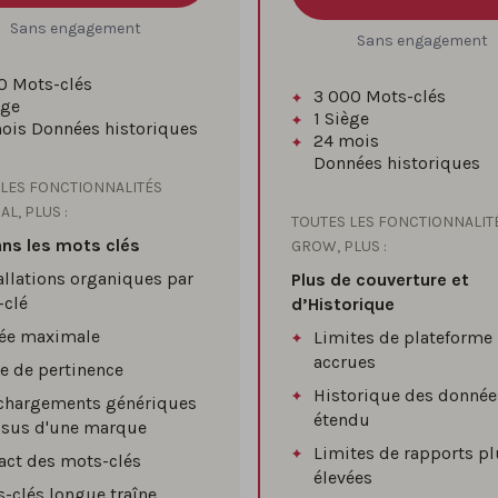
Sans engagement
Sans engagement
0
Mots-clés
3 000
Mots-clés
ège
1
Siège
ois
Données historiques
24 mois
Données historiques
 LES FONCTIONNALITÉS
AL, PLUS :
TOUTES LES FONCTIONNALIT
ans les mots clés
GROW, PLUS :
allations organiques par
Plus de couverture et
-clé
d’Historique
tée maximale
Limites de plateforme
accrues
e de pertinence
Historique des donnée
échargements génériques
étendu
ssus d'une marque
Limites de rapports pl
ct des mots-clés
élevées
-clés longue traîne