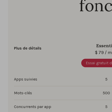
fonc
Essent
Plus de détails
$
79
/ m
Essai gratuit d
Apps suivies
5
Mots-clés
500
Concurrents par app
5