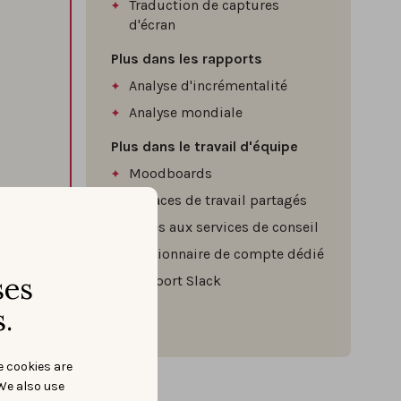
Traduction de captures
d'écran
Plus dans les rapports
Analyse d'incrémentalité
Analyse mondiale
Plus dans le travail d'équipe
Moodboards
Espaces de travail partagés
Accès aux services de conseil
Gestionnaire de compte dédié
ses
Support Slack
SSO
.
e cookies are
We also use