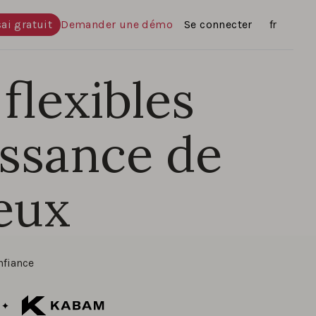
ai gratuit
Demander une démo
Se connecter
Langues
fr
 flexibles
issance de
jeux
nfiance