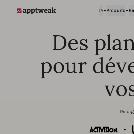
Passer au contenu
IA
Produits
Re
AppTweak
Des plans
pour déve
vos
Rejoig