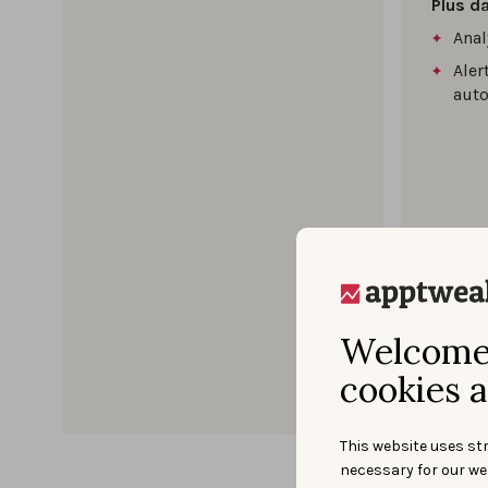
Plus d
Anal
Aler
aut
Welcome 
cookies a
This website uses str
necessary for our we