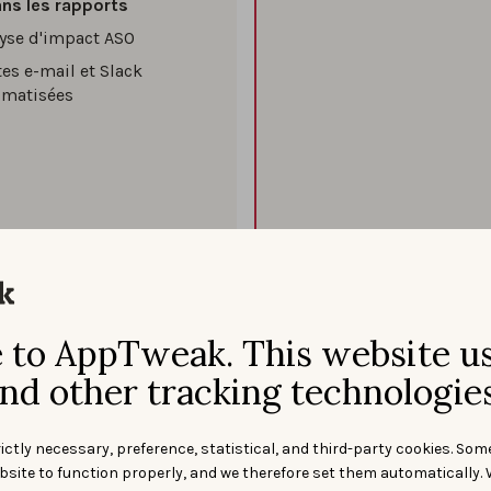
ans les rapports
yse d'impact ASO
tes e-mail et Slack
omatisées
to AppTweak. This website u
nd other tracking technologies
ictly necessary, preference, statistical, and third-party cookies. Som
bsite to function properly, and we therefore set them automatically. 