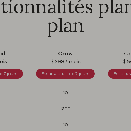
tionnalités pla
plan
ial
Grow
Gr
ois
$
299
/ mois
$
5
e 7 jours
Essai gratuit de 7 jours
Essai gr
10
1500
10