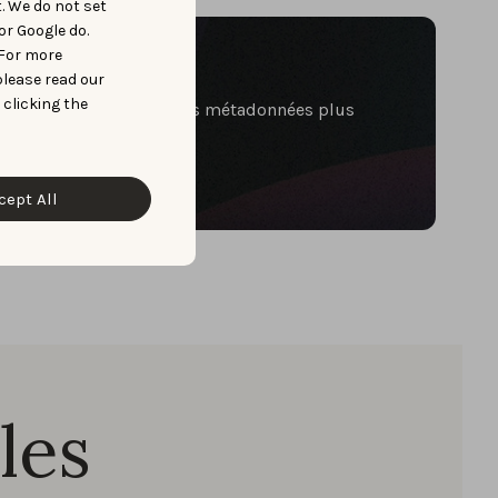
t. We do not set
or Google do.
10 minutes
 For more
please read our
 clicking the
s manquées et générer des métadonnées plus
cept All
les