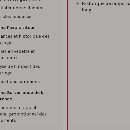
Historique de rapport
ulateur de metadata
long
 clés tendance
ans l'explorateur
ances et historique des
urings
cles en vedette et
rtunités
yse de l'impact des
urings
ications similaires
ns Surveillance de la
rence
ements in-app et
tenu promotionnel des
urrents