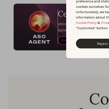
preference and statis
cookies ourselves fo
Ce qui prenai
Unfortunately, we ha
information about th
Cookie Policy
&
Priv
Utilisez ASO Agent pour aud
“Customize” button.
solides.
ASO
En savoir plus
AGENT
Reject 
Co