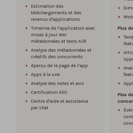
Estimation des
Sim
téléchargements et des
Mots
revenus d'applications
Timeline de l'application avec
Plus d
mises à jour des
Tend
métadonnées et tests A/B
feat
Analyse des métadonnées et
Arti
créatifs des concurrents
oppo
Aperçu de la page de l'app
Anal
Apps à la une
feat
Analyse des notes et avis
Appl
Certification ASO
Plus da
Centre d'aide et assistance
concur
par chat
Évén
con
conc