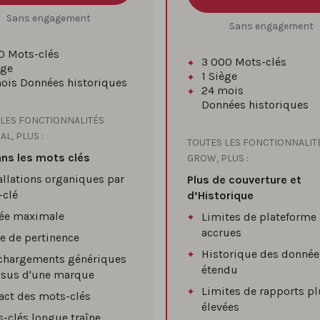
Sans engagement
Sans engagement
0
Mots-clés
3 000
Mots-clés
ège
1
Siège
ois
Données historiques
24 mois
Données historiques
 LES FONCTIONNALITÉS
AL, PLUS :
TOUTES LES FONCTIONNALIT
ans les mots clés
GROW, PLUS :
allations organiques par
Plus de couverture et
-clé
d’Historique
tée maximale
Limites de plateforme
accrues
e de pertinence
Historique des donnée
échargements génériques
étendu
ssus d'une marque
Limites de rapports pl
ct des mots-clés
élevées
-clés longue traîne