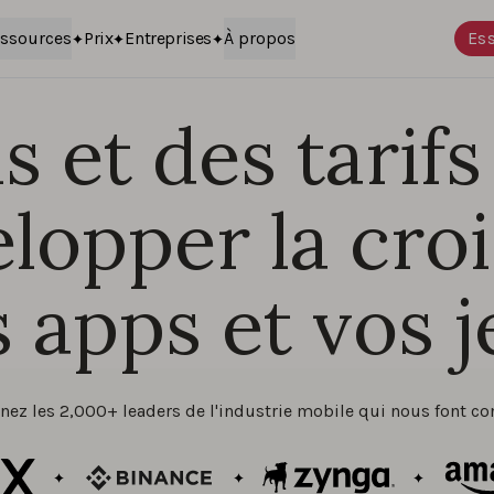
ssources
Prix
Entreprises
À propos
Ess
 et des tarifs
lopper la cro
 apps et vos 
nez les 2,000+ leaders de l'industrie mobile qui nous font co