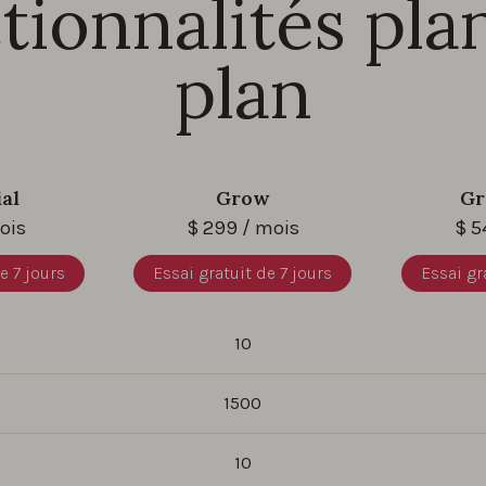
tionnalités pla
plan
ial
Grow
Gr
ois
$
299
/ mois
$
5
e 7 jours
Essai gratuit de 7 jours
Essai gr
10
1500
10