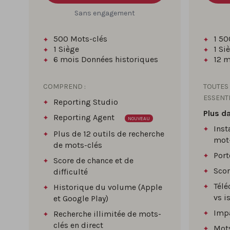
Sans engagement
500
Mots-clés
1 50
1
Siège
1
Si
6 mois
Données historiques
12 m
COMPREND :
TOUTES
ESSENTI
Reporting Studio
Plus d
Reporting Agent
NOUVEAU
Inst
Plus de 12 outils de recherche
mot
de mots-clés
Por
Score de chance et de
Scor
difficulté
Tél
Historique du volume (Apple
vs i
et Google Play)
Impa
Recherche illimitée de mots-
clés en direct
Mots