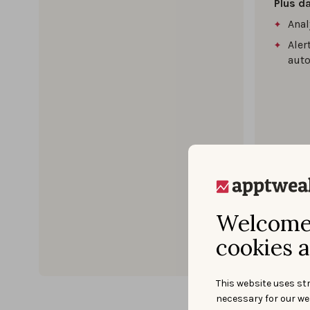
Plus d
Anal
Aler
aut
Welcome 
cookies a
This website uses str
necessary for our we