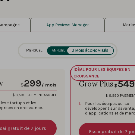
 Campagne
App Reviews Manager
Market
MENSUEL
ANNUEL
2 MOIS ÉCONOMISÉS
IDÉAL POUR LES ÉQUIPES EN
CROISSANCE
299
549
w
Grow Plus
$
/ mois
$
$
3,590
PAIEMENT ANNUEL
$
6,590
PAIEMEN
les startups et les
Pour les équipes qui se
eprises en croissance.
développent sur davanta
d’applications et de mar
sai gratuit de 7 jours
Essai gratuit de 7 jo