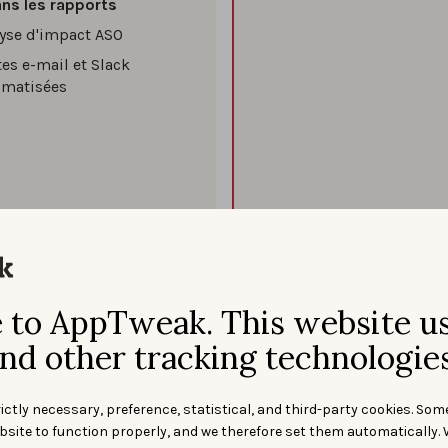
ans les rapports
yse d'impact ASO
tes e-mail et Slack
omatisées
to AppTweak. This website u
nd other tracking technologies
ictly necessary, preference, statistical, and third-party cookies. Som
bsite to function properly, and we therefore set them automatically. 