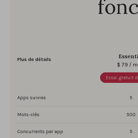
fonc
Essent
Plus de détails
$
79
/ m
Essai gratuit d
Apps suivies
5
Mots-clés
500
Concurrents par app
5