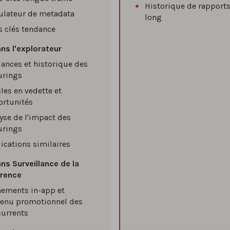
Historique de rapport
ulateur de metadata
long
 clés tendance
ans l'explorateur
ances et historique des
urings
cles en vedette et
rtunités
yse de l'impact des
urings
ications similaires
ns Surveillance de la
rence
ements in-app et
tenu promotionnel des
urrents