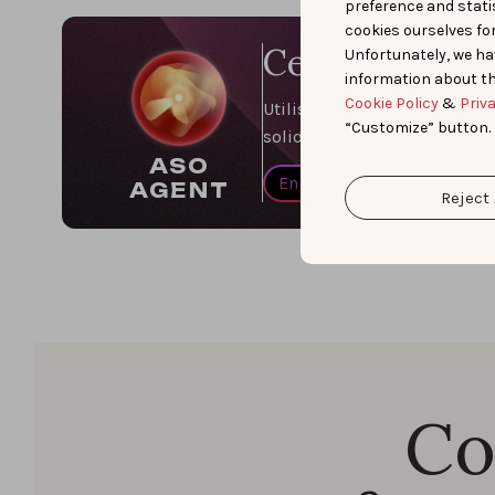
preference and statis
cookies ourselves fo
Ce qui prenai
Unfortunately, we ha
information about th
Cookie Policy
&
Priv
Utilisez ASO Agent pour aud
“Customize” button.
solides.
ASO
En savoir plus
AGENT
Reject 
Co