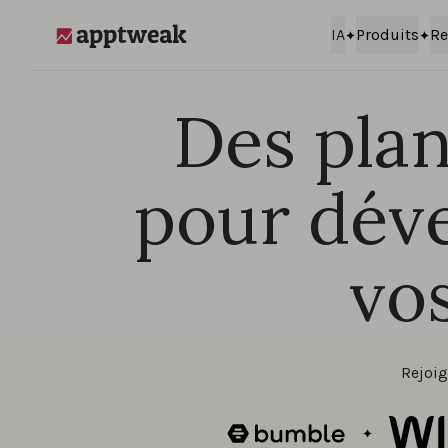
Passer au contenu
IA
Produits
Re
AppTweak
Des plans
pour déve
vos
Rejoig