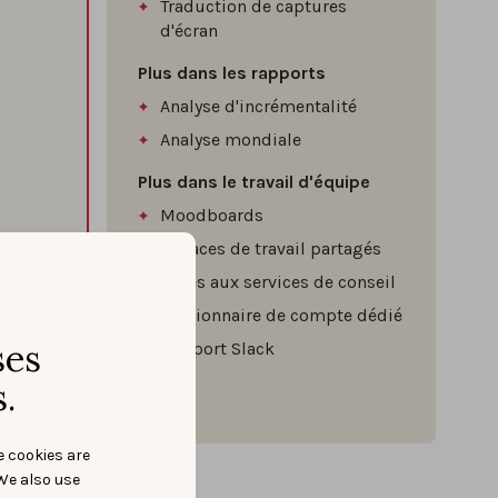
Traduction de captures
d'écran
Plus dans les rapports
Analyse d'incrémentalité
Analyse mondiale
Plus dans le travail d'équipe
Moodboards
Espaces de travail partagés
Accès aux services de conseil
Gestionnaire de compte dédié
ses
Support Slack
SSO
.
e cookies are
We also use