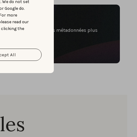
t. We do not set
or Google do.
10 minutes
 For more
please read our
 clicking the
s manquées et générer des métadonnées plus
cept All
les