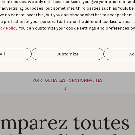
tical cookies. We only set these cookies if you give your prior consen
r advertising purposes, but sometimes third parties such as YouTube 
t 10 heures ne prend plus que 
ve no control over this, but you can choose whether to accept them.
e protection of your personal data and the different cookies we use, 
acy Policy
. You can customize your cookie settings and preferences by
iter vos performances, repérer des opportunités de mots-clé
All
Customize
Ac
VOIR TOUTES LES FONCTIONNALITÉS
mparez toutes 