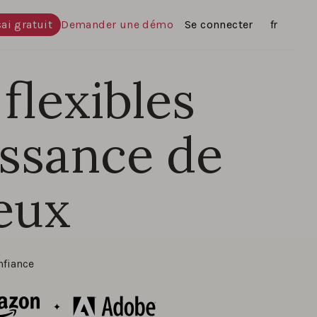
ai gratuit
Demander une démo
Se connecter
Langues
fr
 flexibles
issance de
jeux
nfiance