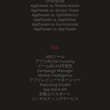
Enterprise
AppTweak vs. Mobile Action
AppTweak vs. Sensor Tower
AppTweak vs. SplitMetrics
AppTweak vs. AppFollow
AppTweak vs. Gummicube
AppTweak vs. App Radar
製品
ASOツール
アプリ向けAI Visibility
ゲーム向けAI可視性
Campaign Manager
Market Intelligence
アプリレビューマネージャー
Reporting Studio
App Store API
自動エクスポート
コンサルティングサービス