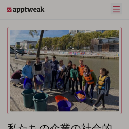
メイ
AppTweak
私たちの企業の社会的