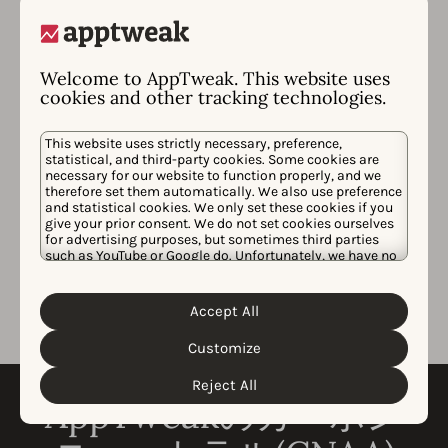
Welcome to AppTweak. This website uses
cookies and other tracking technologies.
This website uses strictly necessary, preference,
statistical, and third-party cookies. Some cookies are
necessary for our website to function properly, and we
therefore set them automatically. We also use preference
and statistical cookies. We only set these cookies if you
give your prior consent. We do not set cookies ourselves
for advertising purposes, but sometimes third parties
such as YouTube or Google do. Unfortunately, we have no
control over this, but you can choose whether to accept
them. For more information about the protection of your
personal data and the different cookies we use, please
Accept All
Cookie Policy
Privacy Policy
read our
&
. You can
customize your cookie settings and preferences by
Customize
clicking the “Customize” button.
Reject All
AppTweakのカーボン