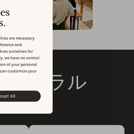
ses
s.
okies are necessary
eference and
okies ourselves for
y, we have no control
ion of your personal
 can customize your
ニュートラル
cept All