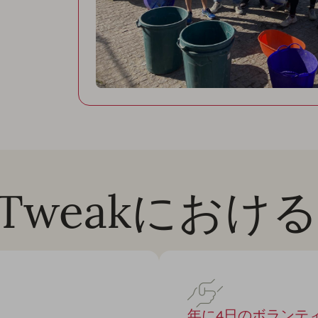
pTweakにおける
年に4日のボランテ