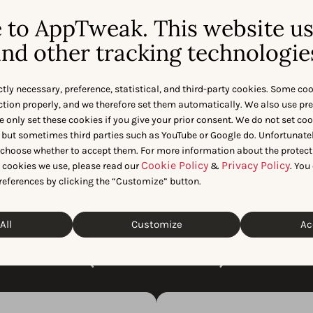
to AppTweak. This website u
nd other tracking technologie
ctly necessary, preference, statistical, and third-party cookies. Some co
nction properly, and we therefore set them automatically. We also use pr
e only set these cookies if you give your prior consent. We do not set co
 but sometimes third parties such as YouTube or Google do. Unfortunatel
n choose whether to accept them. For more information about the protect
Cookie Policy
Privacy Policy
t cookies we use, please read our
&
. You
eakのカーボン
references by clicking the “Customize” button.
(CNAA)
All
Customize
Ac