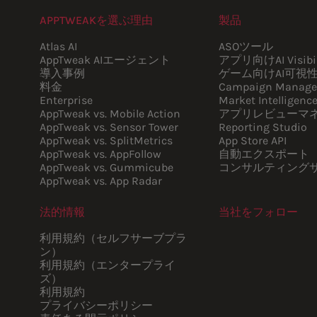
APPTWEAKを選ぶ理由
製品
Atlas AI
ASOツール
AppTweak AIエージェント
アプリ向けAI Visibil
導入事例
ゲーム向けAI可視
料金
Campaign Manage
Enterprise
Market Intelligenc
AppTweak vs. Mobile Action
アプリレビューマ
AppTweak vs. Sensor Tower
Reporting Studio
AppTweak vs. SplitMetrics
App Store API
AppTweak vs. AppFollow
自動エクスポート
AppTweak vs. Gummicube
コンサルティング
AppTweak vs. App Radar
法的情報
当社をフォロー
Youtube
Instagram
LinkedIn
Facebook
利用規約（セルフサーブプラ
ン）
利用規約（エンタープライ
ズ）
利用規約
プライバシーポリシー