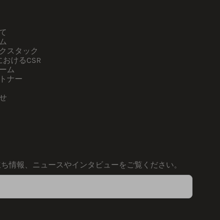
て
ム
クスタック
kにおけるCSR
ーム
トナー
せ
く
立ち情報、ニュースやインタビューをご覧ください。