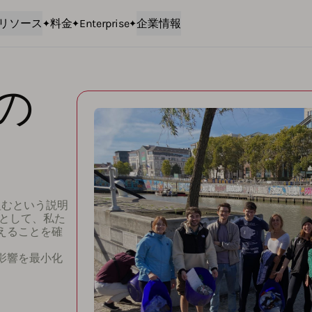
リソース
料金
Enterprise
企業情報
の
組むという説明
業として、私た
えることを確
影響を最小化