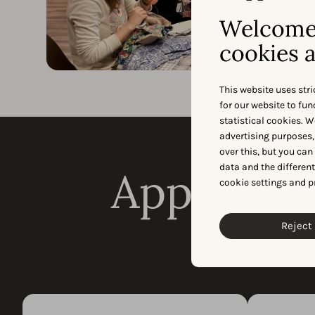
Welcome 
cookies a
This website uses stri
for our website to fu
statistical cookies. W
advertising purposes,
over this, but you ca
data and the differen
AppTw
cookie settings and p
Reject 