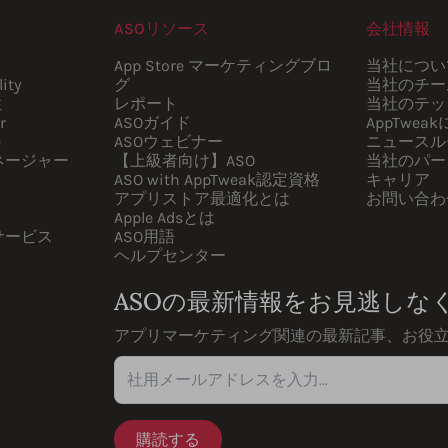
ASOリソース
会社情報
App Store マーケティングブロ
当社につい
ity
グ
当社のチー
性
レポート
当社のテッ
r
ASOガイド
AppTwea
e
ASOウェビナー
ニュースル
ネージャー
【上級者向け】ASO
当社のパー
ASO with AppTweak認定資格
キャリア
アプリストア最適化とは
お問い合わ
Apple Adsとは
サービス
ASO用語
ヘルプセンター
ASOの最新情報をお見逃しな
アプリマーケティング関連の最新記事、お役
社用メールアドレスを入力…