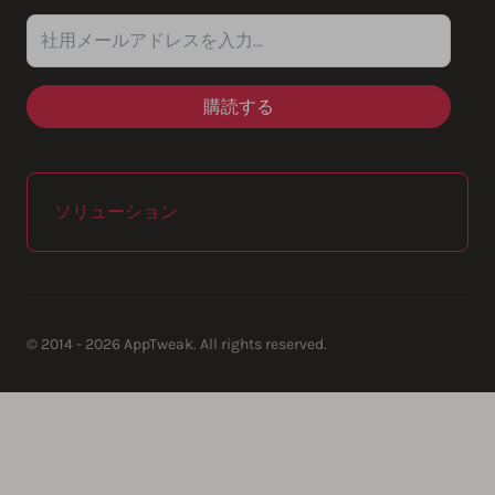
社用メールアドレスを入力…
ソリューション
© 2014 - 2026 AppTweak. All rights reserved.
AppTweak SA
info@apptweak.com
avenue Louise 235
Brussels
,
,
1050
Belgium
https://www.apptweak.com
https://www.apptweak.com/img/