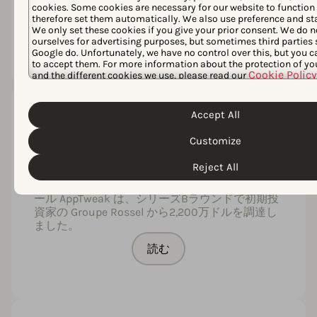
cookies. Some cookies are necessary for our website to function
した。
therefore set them automatically. We also use preference and sta
We only set these cookies if you give your prior consent. We do n
読む
ourselves for advertising purposes, but sometimes third parties
Google do. Unfortunately, we have no control over this, but you 
to accept them. For more information about the protection of yo
Cookie Policy
and the different cookies we use, please read our
Policy
. You can customize your cookie settings and preferences 
“Customize” button.
Accept All
ブリュッセルに拠点を置く
Customize
AppTweak、シリーズBラウンド
で2,200万ドルを調達
Reject All
ブリュッセルに拠点を置くアプリストア最適化ツ
ール AppTweak は、シリーズBラウンドで初期投
資家の Groupe Rossel から2,200万ドルを調達し
ました。
読む