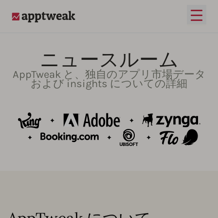
メイ
AppTweak
ニュースルーム
AppTweak と、独自のアプリ市場データ
および insights についての詳細