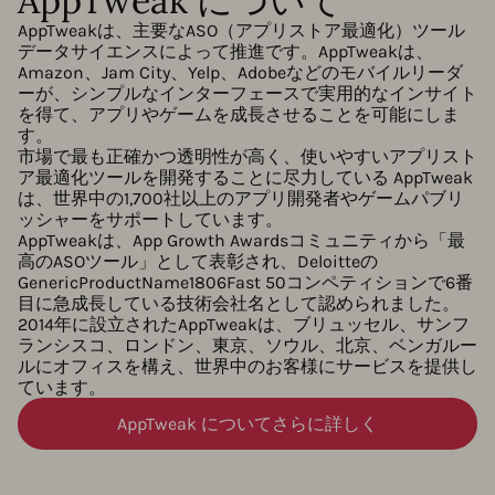
AppTweak について
AppTweakは、主要なASO（アプリストア最適化）ツール
データサイエンスによって推進です。AppTweakは、
Amazon、Jam City、Yelp、Adobeなどのモバイルリーダ
ーが、シンプルなインターフェースで実用的なインサイト
を得て、アプリやゲームを成長させることを可能にしま
す。
市場で最も正確かつ透明性が高く、使いやすいアプリスト
ア最適化ツールを開発することに尽力している AppTweak
は、世界中の1,700社以上のアプリ開発者やゲームパブリ
ッシャーをサポートしています。
AppTweakは、App Growth Awardsコミュニティから「最
高のASOツール」として表彰され、Deloitteの
GenericProductName1806Fast 50コンペティションで6番
目に急成長している技術会社名として認められました。
2014年に設立されたAppTweakは、ブリュッセル、サンフ
ランシスコ、ロンドン、東京、ソウル、北京、ベンガルー
ルにオフィスを構え、世界中のお客様にサービスを提供し
ています。
AppTweak についてさらに詳しく