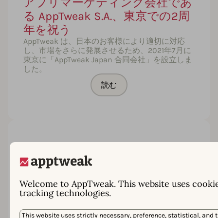
アプリマーケティング会社であ
る AppTweak S.A.、東京での2周
年を祝う
AppTweak は、日本のお客様により適切に対応
し、市場をさらに発展させるため、2021年7月に
東京に「AppTweak Japan 合同会社」を設立しま
した。
読む
AppTweak、App Growth Awards
2021 にて「ASO Tool of the
Year」を受賞
Welcome to AppTweak. This website uses cooki
AppTweakは2021年を高い評価で締めくくってい
tracking technologies.
ます！12月2日、ベルリンで開催された今年の
App Promotion Summitにて、AppTweakはApp
This website uses strictly necessary, preference, statistical, and 
Growth AwardsでASO Tool of the Yearに選ばれま