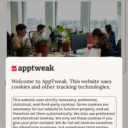
Welcome to AppTweak. This website uses
私たちの働き方
cookies and other tracking technologies.
各Squadはどのように編成するかを独自に決定しますが、
一般的にはそれぞれが次の行事を含む2週間のスプリント
This website uses strictly necessary, preference,
を設定します。
statistical, and third-party cookies. Some cookies are
necessary for our website to function properly, and we
therefore set them automatically. We also use preference
and statistical cookies. We only set these cookies if you
スタンドアップ：スクワッドに応じて、毎日または週
give your prior consent. We do not set cookies ourselves
に数回。
for advertising purposes, but sometimes third parties