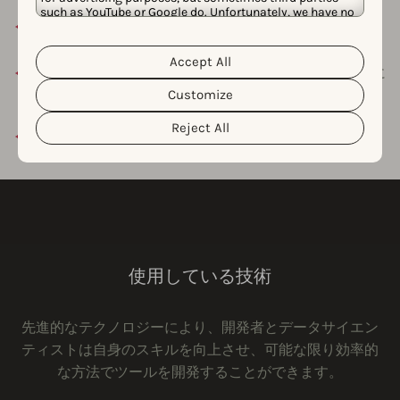
such as YouTube or Google do. Unfortunately, we have no
各スプリントの開始と終了時にスプリント計画とレト
control over this, but you can choose whether to accept
them. For more information about the protection of your
ロスペクティブを行います。
personal data and the different cookies we use, please
Accept All
Cookie Policy
Privacy Policy
read our
&
. You can
デモデー:毎月、各スクワッドがAppTweakチーム全体に
customize your cookie settings and preferences by
向けて、リリース予定または最近リリースされた機能
Customize
clicking the “Customize” button.
を紹介します。
Reject All
デバッグ：バグは毎週木曜日に管理されます。
使用している技術
先進的なテクノロジーにより、開発者とデータサイエン
ティストは自身のスキルを向上させ、可能な限り効率的
な方法でツールを開発することができます。