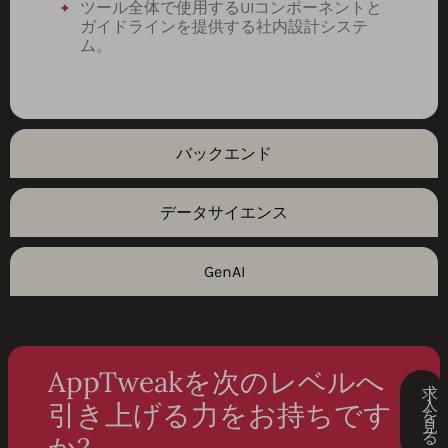
ツール全体で使用するUIコンポーネントと
ガイドラインを提供する社内設計システ
ム。
バックエンド
データサイエンス
GenAI
AppTweakを次のレベルへ
求
人
引き上げる力をお持ちです
を
見
る