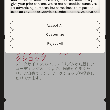
をスムーズに過ごせるようバディが付きま
give your prior consent. We do not set cookies ourselves
す。バディランチは、新しい仲間とおいしい
for advertising purposes, but sometimes third parties
食事を楽しむ絶好の機会です。
such as YouTube or Google do. Unfortunately, we have no
control over this, but you can choose whether to accept
them. For more information about the protection of your
personal data and the different cookies we use, please
Accept All
Cookie Policy
Privacy Policy
read our
&
. You can
customize your cookie settings and preferences by
Customize
clicking the “Customize” button.
Reject All
ランチ＆ラーニング・ワー
クショップ
データサイエンスのアルゴリズムから新しい
コーディングスキルまで、同僚から学んだ
り、ご自身でランチワークショップを提案し
たりできます。