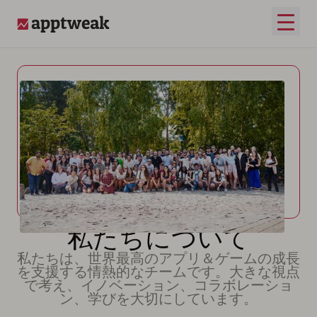
メイ
AppTweak
私たちについて
私たちは、世界最高のアプリ＆ゲームの成長
を支援する情熱的なチームです。大きな視点
で考え、イノベーション、コラボレーショ
ン、学びを大切にしています。