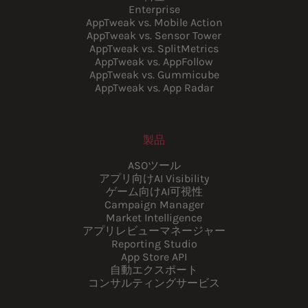
Enterprise
AppTweak vs. Mobile Action
AppTweak vs. Sensor Tower
AppTweak vs. SplitMetrics
AppTweak vs. AppFollow
AppTweak vs. Gummicube
AppTweak vs. App Radar
製品
ASOツール
アプリ向けAI Visibility
ゲーム向けAI可視性
Campaign Manager
Market Intelligence
アプリレビューマネージャー
Reporting Studio
App Store API
自動エクスポート
コンサルティングサービス