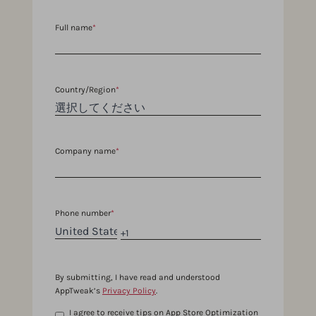
Full name
*
Country/Region
*
Company name
*
Phone number
*
By submitting, I have read and understood
AppTweak’s
Privacy Policy
.
I agree to receive tips on App Store Optimization