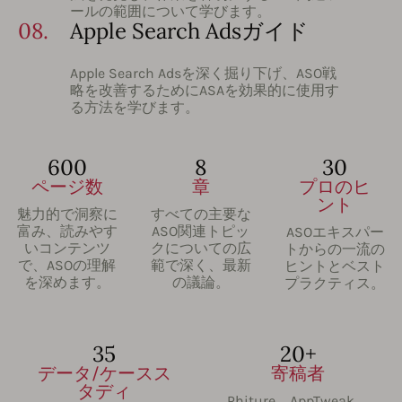
ールの範囲について学びます。
08.
Apple Search Adsガイド
Apple Search Adsを深く掘り下げ、ASO戦
略を改善するためにASAを効果的に使用す
る方法を学びます。
600
8
30
ページ数
章
プロのヒ
ント
魅力的で洞察に
すべての主要な
富み、読みやす
ASO関連トピッ
ASOエキスパー
いコンテンツ
クについての広
トからの一流の
で、ASOの理解
範で深く、最新
ヒントとベスト
を深めます。
の議論。
プラクティス。
35
20+
データ/ケースス
寄稿者
タディ
Phiture、AppTweak、