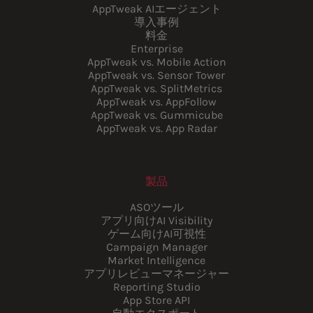
AppTweak AIエージェント
導入事例
料金
Enterprise
AppTweak vs. Mobile Action
AppTweak vs. Sensor Tower
AppTweak vs. SplitMetrics
AppTweak vs. AppFollow
AppTweak vs. Gummicube
AppTweak vs. App Radar
製品
ASOツール
アプリ向けAI Visibility
ゲーム向けAI可視性
Campaign Manager
Market Intelligence
アプリレビューマネージャー
Reporting Studio
App Store API