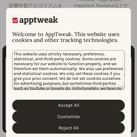
Haystack Reviewsなどか
深層学習アルゴリズムを
らの共同寄稿。
活用して、実用的な洞察
を強調します。
Welcome to AppTweak. This website uses
cookies and other tracking technologies.
This website uses strictly necessary, preference,
statistical, and third-party cookies. Some cookies are
necessary for our website to function properly, and we
therefore set them automatically. We also use preference
and statistical cookies. We only set these cookies if you
give your prior consent. We do not set cookies ourselves
for advertising purposes, but sometimes third parties
such as YouTube or Google do. Unfortunately, we have no
control over this, but you can choose whether to accept
them. For more information about the protection of your
personal data and the different cookies we use, please
Accept All
Cookie Policy
Privacy Policy
read our
&
. You can
customize your cookie settings and preferences by
Customize
clicking the “Customize” button.
Reject All