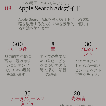
ールの範囲について学びます。
08.
Apple Search Adsガイド
Apple Search Adsを深く掘り下げ、ASO戦
略を改善するためにASAを効果的に使用す
る方法を学びます。
600
8
30
ページ数
章
プロのヒ
ント
魅力的で洞察に
すべての主要な
富み、読みやす
ASO関連トピッ
ASOエキスパー
いコンテンツ
クについての広
トからの一流の
で、ASOの理解
範で深く、最新
ヒントとベスト
を深めます。
の議論。
プラクティス。
35
20+
データ/ケースス
寄稿者
タディ
Phiture、AppTweak、