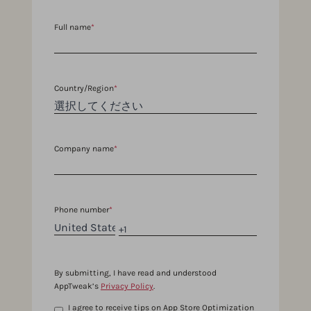
Full name
*
Country/Region
*
Company name
*
Phone number
*
By submitting, I have read and understood
AppTweak’s
Privacy Policy
.
I agree to receive tips on App Store Optimization