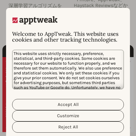
Haystack Reviewsなどか
深層学習アルゴリズムを
らの共同寄稿。
活用して、実用的な洞察
を強調します。
Welcome to AppTweak. This website uses
cookies and other tracking technologies.
This website uses strictly necessary, preference,
statistical, and third-party cookies. Some cookies are
necessary for our website to function properly, and we
therefore set them automatically. We also use preference
and statistical cookies. We only set these cookies if you
give your prior consent. We do not set cookies ourselves
for advertising purposes, but sometimes third parties
such as YouTube or Google do. Unfortunately, we have no
control over this, but you can choose whether to accept
them. For more information about the protection of your
personal data and the different cookies we use, please
Accept All
Cookie Policy
Privacy Policy
read our
&
. You can
customize your cookie settings and preferences by
Customize
clicking the “Customize” button.
Reject All