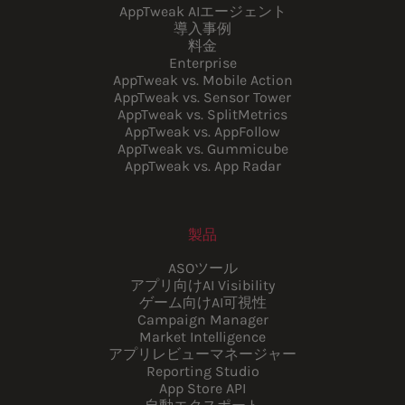
AppTweak AIエージェント
導入事例
料金
Enterprise
AppTweak vs. Mobile Action
AppTweak vs. Sensor Tower
AppTweak vs. SplitMetrics
AppTweak vs. AppFollow
AppTweak vs. Gummicube
AppTweak vs. App Radar
製品
ASOツール
アプリ向けAI Visibility
ゲーム向けAI可視性
Campaign Manager
Market Intelligence
アプリレビューマネージャー
Reporting Studio
App Store API