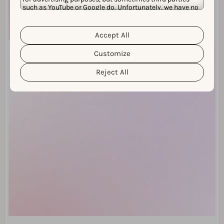
such as YouTube or Google do. Unfortunately, we have no
control over this, but you can choose whether to accept
them. For more information about the protection of your
personal data and the different cookies we use, please
Accept All
Cookie Policy
Privacy Policy
read our
&
. You can
customize your cookie settings and preferences by
Customize
clicking the “Customize” button.
Reject All