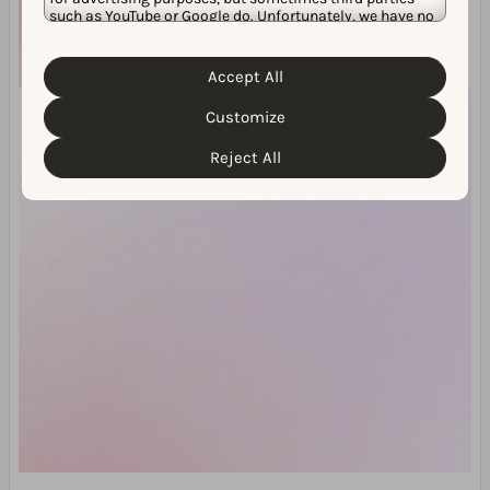
such as YouTube or Google do. Unfortunately, we have no
control over this, but you can choose whether to accept
them. For more information about the protection of your
personal data and the different cookies we use, please
Accept All
Cookie Policy
Privacy Policy
read our
&
. You can
customize your cookie settings and preferences by
Customize
clicking the “Customize” button.
Reject All