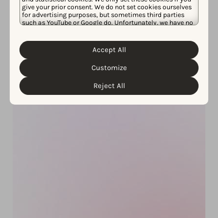
give your prior consent. We do not set cookies ourselves
for advertising purposes, but sometimes third parties
such as YouTube or Google do. Unfortunately, we have no
control over this, but you can choose whether to accept
them. For more information about the protection of your
personal data and the different cookies we use, please
Accept All
Cookie Policy
Privacy Policy
read our
&
. You can
customize your cookie settings and preferences by
Customize
clicking the “Customize” button.
Reject All