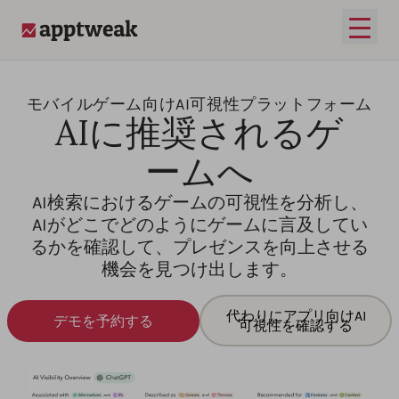
メイ
AppTweak
モバイルゲーム向けAI可視性プラットフォーム
AIに推奨されるゲ
ームへ
AI検索におけるゲームの可視性を分析し、
AIがどこでどのようにゲームに言及してい
るかを確認して、プレゼンスを向上させる
機会を見つけ出します。
代わりにアプリ向けAI
デモを予約する
可視性を確認する