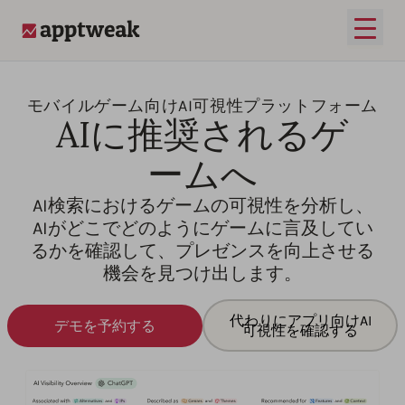
メイ
AppTweak
モバイルゲーム向けAI可視性プラットフォーム
AIに推奨されるゲ
ームへ
AI検索におけるゲームの可視性を分析し、
AIがどこでどのようにゲームに言及してい
るかを確認して、プレゼンスを向上させる
機会を見つけ出します。
代わりにアプリ向けAI
デモを予約する
可視性を確認する