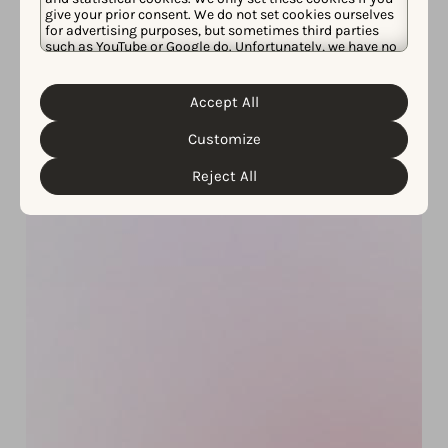
give your prior consent. We do not set cookies ourselves
for advertising purposes, but sometimes third parties
such as YouTube or Google do. Unfortunately, we have no
control over this, but you can choose whether to accept
them. For more information about the protection of your
personal data and the different cookies we use, please
Accept All
Cookie Policy
Privacy Policy
read our
&
. You can
customize your cookie settings and preferences by
Customize
clicking the “Customize” button.
Reject All