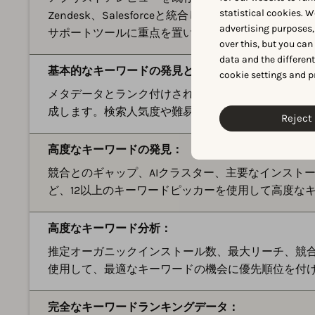
statistical cookies. W
Zendesk、Salesforceと統合します。AppFollowは、T
advertising purposes,
サポートツールに重点を置いています。
over this, but you ca
data and the differen
基本的なキーワードの発見と分析：
cookie settings and p
メタデータとランク付けされたキーワードを使用し
成します。検索人気度や難易度などの標準的な指標
Reject 
高度なキーワードの発見：
競合とのギャップ、AIクラスター、主要なインストール要
ど、12以上のキーワードピッカーを使用して高度な
高度なキーワード分析：
推定オーガニックインストール数、最大リーチ、競
使用して、最適なキーワードの機会に優先順位を付
完全なキーワードランキングデータ：