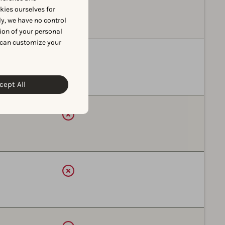
okies ourselves for
y, we have no control
ion of your personal
 can customize your
利用可能
cept All
利用可能
利用可能