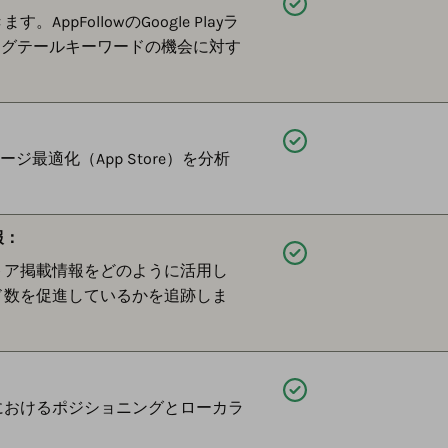
利用可能
FollowのGoogle Playラ
ングテールキーワードの機会に対す
利用可能
ージ最適化（App Store）を分析
報：
利用可能
トア掲載情報をどのように活用し
ド数を促進しているかを追跡しま
利用可能
におけるポジショニングとローカラ