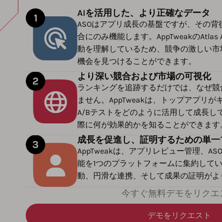
AIを活用した、より正確なデータ
ASOはアプリ成長の基盤ですが、その
合にのみ機能します。AppTweakのAtl
動を理解しているため、競争の激しい市
機会を見つけることができます。
より深い競合および市場の可視化
ランキングを追跡するだけでは、なぜ競
ません。AppTweakは、トップアプリ
A/Bテストをどのように活用して成長し
際に何が効果的かを知ることができます
成長を促進し、証明するための単一
AppTweakは、アプリレビュー管理、ASO
能を1つのプラットフォームに集約して
動、円滑な連携、そして成果の証明がよ
今すぐ無料デモをリクエ
デモをリクエスト