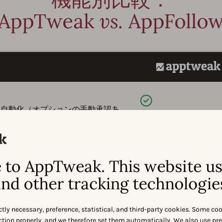
AppTweak
vs.
AppFollo
利用可能
、自動化（オプションの手動承認あ
に返信できます。
利用可能
to AppTweak. This website u
クの傾向を長期的に監視し、数千の
nd other tracking technologie
ctly necessary, preference, statistical, and third-party cookies. Some co
利用可能
AppTweakはSlack、
nction properly, and we therefore set them automatically. We also use pr