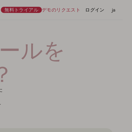
無料トライアル
デモのリクエスト
ログイン
言語
ja
替ツールを
？
た
を