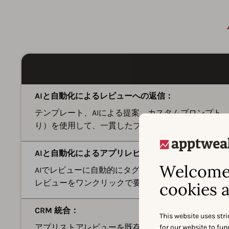
AIと自動化によるレビューへの返信：
テンプレート、AIによる提案、カスタムプロンプト
り）を使用して、一貫したブランドボイスで大規模
AIと自動化によるアプリレビュー分析：
Welcome 
AIでレビューに自動的にタグ付けし、フィードバッ
レビューをワンクリックで要約します。
cookies a
CRM 統合：
This website uses stri
アプリストアレビューを既存のワークフローに集約します。
for our website to fu